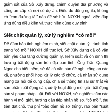
giám sát của Sở Xây dựng, chính quyền địa phương và
công an cấp xã nơi có dự án. Điều đó đồng nghĩa, không
có “con đường tắt” nào để sở hữu NƠXH ngoài việc đáp
ứng đúng điều kiện và thực hiện đúng quy trình.
Siết chặt quản lý, xử lý nghiêm “cò mồi”
Để đảm bảo tính nghiêm minh, siết chặt quản lý, tránh tình
trạng “cò mồi” NƠXH để trục lợi, Sở Xây dựng đã có văn
bản yêu cầu tăng cường quản lý, kiểm soát và ổn định thị
trường bất động sản trên địa bàn tỉnh. Ông Trần Quang
Ngọc cho biết thêm, sở đã có văn bản đề nghị công an các
xã, phường phối hợp xử lý các tổ chức, cá nhân sử dụng
mạng xã hội để cung cấp, chia sẻ thông tin sai sự thật về
sản phẩm bất động sản; xử lý hoạt động môi giới bất động
sản vi phạm pháp luật. Đối với NƠXH, sở nghiêm cấm các
hành vi môi giới, hướng dẫn tiếp nhận hồ sơ, “cò mồi”, thu
tiền đặt chỗ, thu phí “bảo đảm hồ sơ trúng”, rao bán “suất