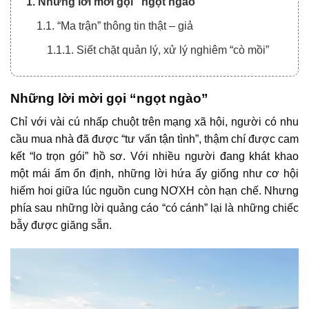
1. Những lời mời gọi “ngọt ngào”
1.1. “Ma trận” thông tin thật – giả
1.1.1. Siết chặt quản lý, xử lý nghiêm “cò mồi”
Những lời mời gọi “ngọt ngào”
Chỉ với vài cú nhấp chuột trên mạng xã hội, người có nhu
cầu mua nhà đã được “tư vấn tận tình”, thậm chí được cam
kết “lo trọn gói” hồ sơ. Với nhiều người đang khát khao
một mái ấm ổn định, những lời hứa ấy giống như cơ hội
hiếm hoi giữa lúc nguồn cung NƠXH còn hạn chế. Nhưng
phía sau những lời quảng cáo “có cánh” lại là những chiếc
bẫy được giăng sẵn.