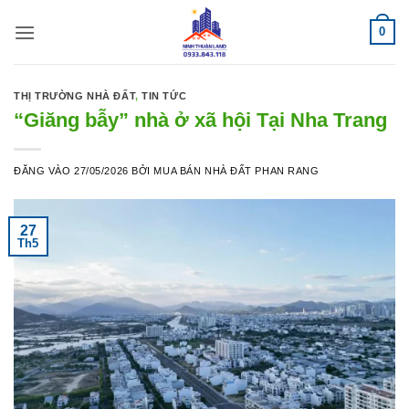
Bỏ
0
qua
nội
dung
THỊ TRƯỜNG NHÀ ĐẤT
,
TIN TỨC
“Giăng bẫy” nhà ở xã hội Tại Nha Trang
ĐĂNG VÀO
27/05/2026
BỞI
MUA BÁN NHÀ ĐẤT PHAN RANG
27
Th5