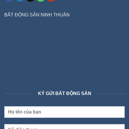
BẤT ĐỘNG SẢN NINH THUẬN
KÝ GỬI BẤT ĐỘNG SẢN