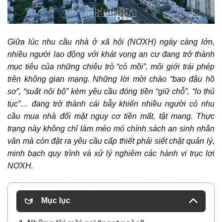
Giữa lúc
nhu cầu nhà ở xã hội (NƠXH)
ngày càng lớn,
nhiều người lao động với khát vọng an cư đang trở thành
mục tiêu của những chiêu trò “cò mồi”, môi giới trái phép
trên không gian mạng. Những lời mời chào “bao đậu hồ
sơ”, “suất nội bộ” kèm yêu cầu đóng tiền “giữ chỗ”, “lo thủ
tục”… đang trở thành cái bẫy khiến nhiều người có nhu
cầu mua nhà đối mặt nguy cơ tiền mất, tật mang. Thực
trạng này không chỉ làm méo mó chính sách an sinh nhân
văn mà còn đặt ra yêu cầu cấp thiết phải siết chặt quản lý,
minh bạch quy trình và xử lý nghiêm các hành vi trục lợi
NƠXH.
Mục lục