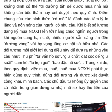
trường hợp còn đưa ra các “suất ngoại giao”, “suất nội bộ”,
khẳng định có thể “đi đường tắt” để được mua nhà mà
không cần bốc thăm hay xét duyệt theo quy định. Điểm
chung của các hình thức “cò mồi” là đánh vào tâm lý lo
lắng và nôn nóng của người có nhu cầu. Khi biết số lượng
đăng ký mua NƠXH lên tới hàng chục nghìn người trong
khi nguồn cung hạn chế, nhiều người sẵn sàng tìm đến
“đường vòng” với hy vọng tăng cơ hội sở hữu nhà. Các
đối tượng môi giới lợi dụng điều này để đưa ra những yêu
cầu như: Thu phí “tư vấn hồ sơ”, “giữ chỗ”; đặt cọc để “giữ
suất”; cam kết “lo trọn gói”, “bao đậu hồ sơ”… Trong khi đó,
theo quy định, việc mua, thuê, thuê mua NƠXH phải thực
hiện đúng quy trình, đúng đối tượng và được xét duyệt
công khai, minh bạch. Các chủ đầu tư không ủy quyền cho
cá nhân trung gian đứng ra nhận hồ sơ hay thu tiền của
người dân.