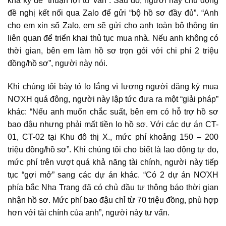
khá kỹ để “thuận lợi tư vấn”. Sau đó, người này chủ động
đề nghị kết nối qua Zalo để gửi “bộ hồ sơ đầy đủ”. “Anh
cho em xin số Zalo, em sẽ gửi cho anh toàn bộ thông tin
liên quan để triển khai thủ tục mua nhà. Nếu anh không có
thời gian, bên em làm hồ sơ trọn gói với chi phí 2 triệu
đồng/hồ sơ”, người này nói.
Khi chúng tôi bày tỏ lo lắng vì lượng người đăng ký mua
NƠXH quá đông, người này lập tức đưa ra một “giải pháp”
khác: “Nếu anh muốn chắc suất, bên em có hỗ trợ hồ sơ
bao đậu nhưng phải mất tiền lo hồ sơ. Với các dự án CT-
01, CT-02 tại Khu đô thị X., mức phí khoảng 150 – 200
triệu đồng/hồ sơ”. Khi chúng tôi cho biết là lao động tự do,
mức phí trên vượt quá khả năng tài chính, người này tiếp
tục “gợi mở” sang các dự án khác. “Có 2 dự án NƠXH
phía bắc Nha Trang đã có chủ đầu tư thông báo thời gian
nhận hồ sơ. Mức phí bao đậu chỉ từ 70 triệu đồng, phù hợp
hơn với tài chính của anh”, người này tư vấn.