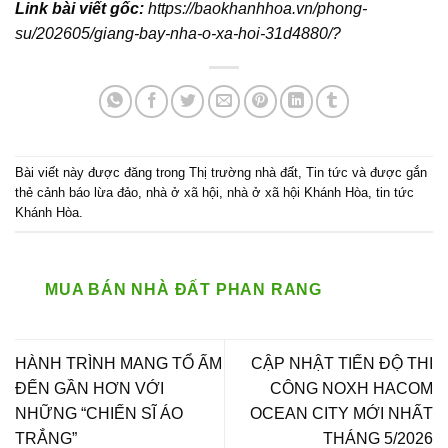
Link bài viết gốc:
https://baokhanhhoa.vn/phong-
su/202605/giang-bay-nha-o-xa-hoi-31d4880/?
Bài viết này được đăng trong
Thị trường nhà đất
,
Tin tức
và được gắn
thẻ
cảnh báo lừa đảo
,
nhà ở xã hội
,
nhà ở xã hội Khánh Hòa
,
tin tức
Khánh Hòa
.
MUA BÁN NHÀ ĐẤT PHAN RANG
HÀNH TRÌNH MANG TỔ ẤM
CẬP NHẬT TIẾN ĐỘ THI
ĐẾN GẦN HƠN VỚI
CÔNG NOXH HACOM
NHỮNG “CHIẾN SĨ ÁO
OCEAN CITY MỚI NHẤT
TRẮNG”
THÁNG 5/2026