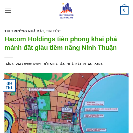
Bỏ
0
qua
nội
dung
THỊ TRƯỜNG NHÀ ĐẤT
,
TIN TỨC
Hacom Holdings tiên phong khai phá
mảnh đất giàu tiềm năng Ninh Thuận
ĐĂNG VÀO
09/01/2021
BỞI
MUA BÁN NHÀ ĐẤT PHAN RANG
09
Th1