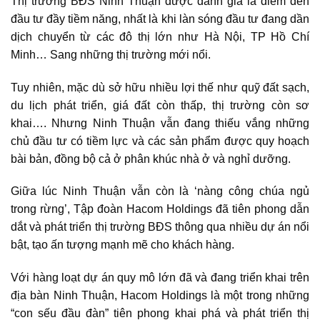
Thị trường BĐS Ninh Thuận
được đánh giá là điểm đến
đầu tư đầy tiềm năng, nhất là khi làn sóng đầu tư đang dần
dịch chuyển từ các đô thị lớn như Hà Nội, TP Hồ Chí
Minh… Sang những thị trường mới nổi.
Tuy nhiên, mặc dù sở hữu nhiều lợi thế như quỹ đất sạch,
du lịch phát triển, giá đất còn thấp, thị trường còn sơ
khai…. Nhưng Ninh Thuận vẫn đang thiếu vắng những
chủ đầu tư có tiềm lực và các sản phẩm được quy hoạch
bài bản, đồng bộ cả ở phân khúc nhà ở và nghỉ dưỡng.
Giữa lúc Ninh Thuận vẫn còn là ‘nàng công chúa ngủ
trong rừng’, Tập đoàn Hacom Holdings đã tiên phong dẫn
dắt và phát triển thị trường BĐS thông qua nhiều dự án nổi
bật, tạo ấn tượng mạnh mẽ cho khách hàng.
Với hàng loạt dự án quy mô lớn đã và đang triển khai trên
địa bàn Ninh Thuận, Hacom Holdings là một trong những
“con sếu đầu đàn” tiên phong khai phá và phát triển
thị