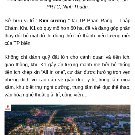
PRTC, Ninh Thuận.
Sở hữu vị trí ”
Kim cương
” tại TP Phan Rang – Tháp
Chàm, Khu K1 có quy mô hơn 60 ha, đã và đang góp phần
thay đổi bộ mặt đô thị đồng thời trở thành biểu tượng mới
của TP biển.
Không chỉ dành quỹ đất lớn cho cảnh quan và tiện ích,
giao thông, khu K1 gây ấn tượng mạnh mẽ bởi hệ thống
tiện ích khép kín “All in one”, cư dân được hưởng trọn vẹn
những dịch vụ cao cấp về giáo dục, y tế, trung tâm mua
sắm, khu biệt thự nghỉ dưỡng, trung tâm thể dục thể thao,
văn hóa nghệ thuật giải trí, công viên…