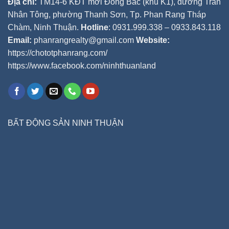
Địa chỉ:
TM14-6 KĐT mới Đông Bắc (khu K1), đường Trần
Nhân Tông, phường Thanh Sơn, Tp. Phan Rang Tháp
Chàm, Ninh Thuận.
Hotline
: 0931.999.338 – 0933.843.118
Email:
phanrangrealty@gmail.com
Website:
https://chototphanrang.com/
https://www.facebook.com/ninhthuanland
BẤT ĐỘNG SẢN NINH THUẬN