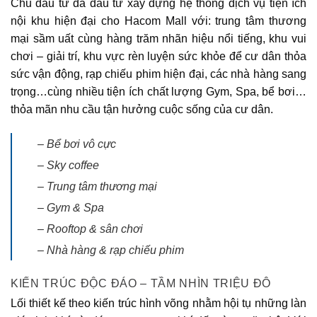
Chủ đầu tư đã đầu tư xây dựng hệ thống dịch vụ tiện ích
nội khu hiện đại cho
Hacom Mall
với: trung tâm thương
mại sầm uất cùng hàng trăm nhãn hiệu nổi tiếng, khu vui
chơi – giải trí, khu vực rèn luyện sức khỏe để cư dân thỏa
sức vận động, rạp chiếu phim hiện đại, các nhà hàng sang
trọng…cùng nhiều tiện ích chất lượng Gym, Spa, bể bơi…
thỏa mãn nhu cầu tận hưởng cuộc sống của cư dân.
– Bể bơi vô cực
– Sky coffee
– Trung tâm thương mại
– Gym & Spa
– Rooftop & sân chơi
– Nhà hàng & rạp chiếu phim
KIẾN TRÚC ĐỘC ĐÁO – TẦM NHÌN TRIỆU ĐÔ
Lối thiết kế theo kiến trúc hình võng nhằm hội tụ những làn