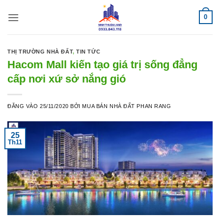
Bỏ
0
qua
nội
dung
THỊ TRƯỜNG NHÀ ĐẤT
,
TIN TỨC
Hacom Mall kiến tạo giá trị sống đẳng
cấp nơi xứ sở nắng gió
ĐĂNG VÀO
25/11/2020
BỞI
MUA BÁN NHÀ ĐẤT PHAN RANG
25
Th11