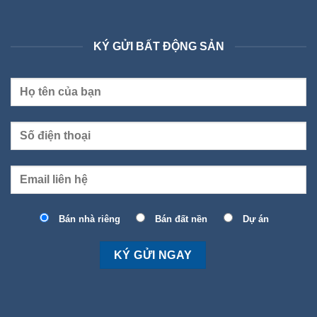
KÝ GỬI BẤT ĐỘNG SẢN
Bán nhà riêng
Bán đất nền
Dự án