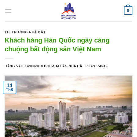
Bỏ
0
qua
nội
dung
THỊ TRƯỜNG NHÀ ĐẤT
Khách hàng Hàn Quốc ngày càng
chuộng bất động sản Việt Nam
ĐĂNG VÀO
14/08/2018
BỞI
MUA BÁN NHÀ ĐẤT PHAN RANG
14
Th8