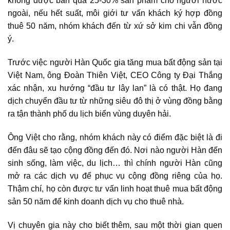
không được bán quá 25-30% sản phẩm cho người nước
ngoài, nếu hết suất, môi giới tư vấn khách ký hợp đồng
thuê 50 năm, nhóm khách đến từ xứ sở kim chi vẫn đồng
ý.
Trước việc người Hàn Quốc gia tăng mua bất động sản tại
Việt Nam, ông Đoàn Thiên Việt, CEO Công ty Đại Thắng
xác nhận, xu hướng “đầu tư lây lan” là có thật. Họ đang
dịch chuyển đầu tư từ những siêu đô thị ở vùng đồng bằng
ra tận thành phố du lịch biển vùng duyên hải.
Ông Việt cho rằng, nhóm khách này có điểm đặc biệt là đi
đến đâu sẽ tạo cộng đồng đến đó. Nơi nào người Hàn đến
sinh sống, làm việc, du lịch… thì chính người Hàn cũng
mở ra các dịch vụ để phục vụ cộng đồng riêng của họ.
Thậm chí, họ còn được tư vấn linh hoạt thuê mua bất động
sản 50 năm để kinh doanh dịch vụ cho thuê nhà.
Vị chuyên gia này cho biết thêm, sau một thời gian quen