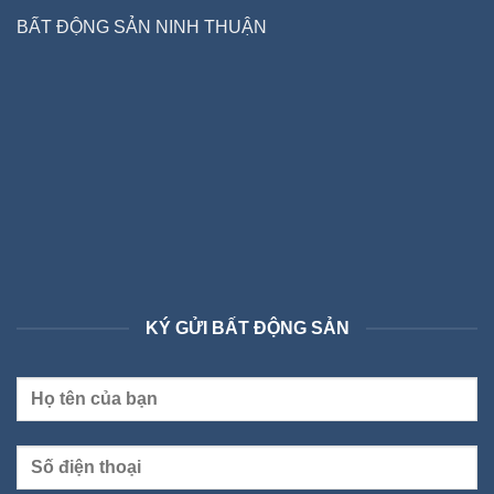
BẤT ĐỘNG SẢN NINH THUẬN
KÝ GỬI BẤT ĐỘNG SẢN