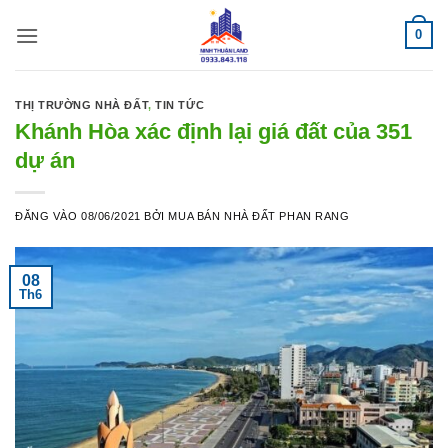
Bỏ
0
qua
nội
dung
THỊ TRƯỜNG NHÀ ĐẤT
,
TIN TỨC
Khánh Hòa xác định lại giá đất của 351
dự án
ĐĂNG VÀO
08/06/2021
BỞI
MUA BÁN NHÀ ĐẤT PHAN RANG
08
Th6