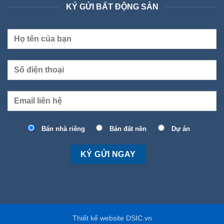
KÝ GỬI BẤT ĐỘNG SẢN
Bán nhà riêng
Bán đất nền
Dự án
Thiết kế website DSIC.vn