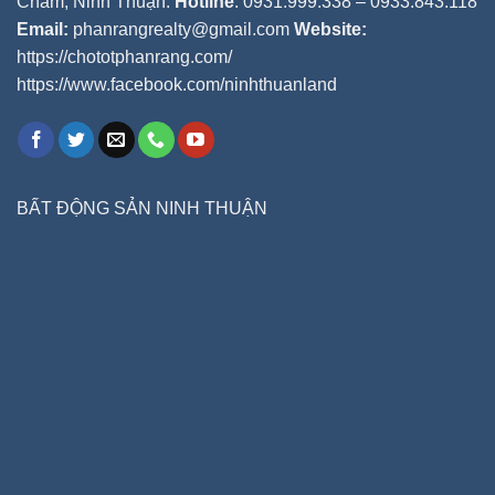
Chàm, Ninh Thuận.
Hotline
: 0931.999.338 – 0933.843.118
Email:
phanrangrealty@gmail.com
Website:
https://chototphanrang.com/
https://www.facebook.com/ninhthuanland
BẤT ĐỘNG SẢN NINH THUẬN