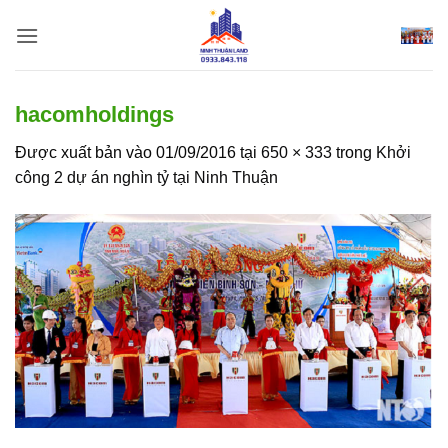
Bỏ
qua
nội
dung
hacomholdings
Được xuất bản vào
01/09/2016
tại
650 × 333
trong
Khởi
công 2 dự án nghìn tỷ tại Ninh Thuận