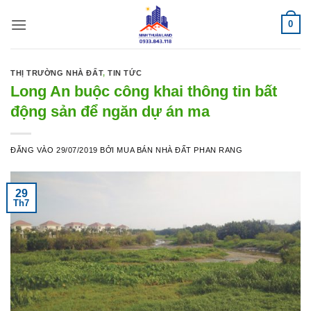
Bỏ
0
qua
nội
dung
THỊ TRƯỜNG NHÀ ĐẤT
,
TIN TỨC
Long An buộc công khai thông tin bất
động sản để ngăn dự án ma
ĐĂNG VÀO
29/07/2019
BỞI
MUA BÁN NHÀ ĐẤT PHAN RANG
29
Th7