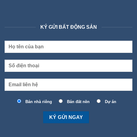
KÝ GỬI BẤT ĐỘNG SẢN
Bán nhà riêng
Bán đất nền
Dự án