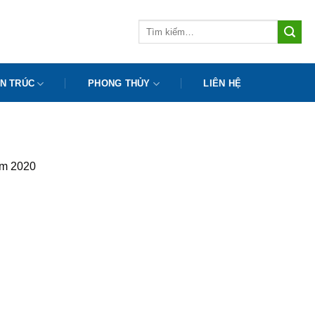
Tìm
kiếm:
N TRÚC
PHONG THỦY
LIÊN HỆ
năm 2020