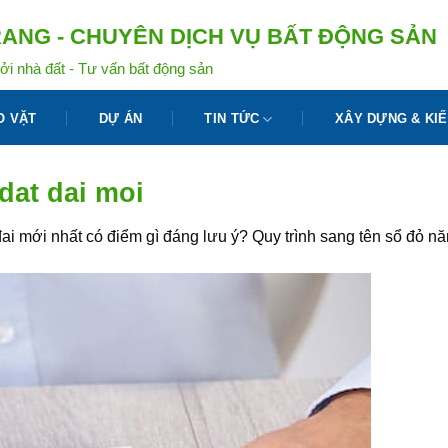
ANG - CHUYÊN DỊCH VỤ BẤT ĐỘNG SẢN
ởi nhà đất - Tư vấn bất động sản
O VẶT
DỰ ÁN
TIN TỨC
XÂY DỰNG & KIẾ
dat dai moi
đai mới nhất có điểm gì đáng lưu ý? Quy trình sang tên sổ đỏ 