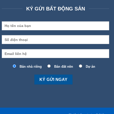
KÝ GỬI BẤT ĐỘNG SẢN
Bán nhà riêng
Bán đất nền
Dự án