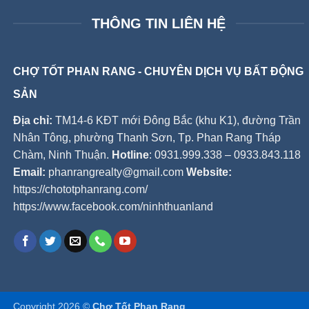
THÔNG TIN LIÊN HỆ
CHỢ TỐT PHAN RANG - CHUYÊN DỊCH VỤ BẤT ĐỘNG
SẢN
Địa chỉ:
TM14-6 KĐT mới Đông Bắc (khu K1), đường Trần
Nhân Tông, phường Thanh Sơn, Tp. Phan Rang Tháp
Chàm, Ninh Thuận.
Hotline
: 0931.999.338 – 0933.843.118
Email:
phanrangrealty@gmail.com
Website:
https://chototphanrang.com/
https://www.facebook.com/ninhthuanland
Copyright 2026 ©
Chợ Tốt Phan Rang