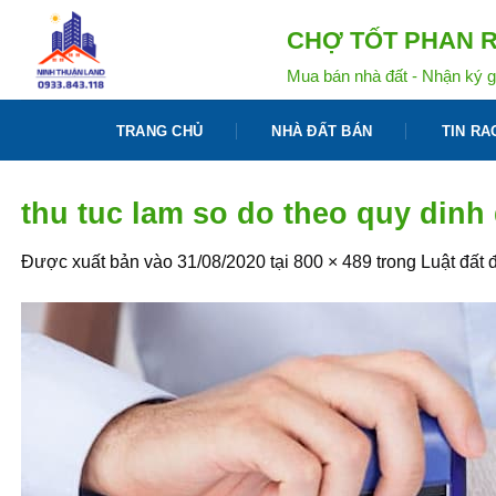
Bỏ
CHỢ TỐT PHAN R
qua
nội
Mua bán nhà đất - Nhận ký g
dung
TRANG CHỦ
NHÀ ĐẤT BÁN
TIN RA
thu tuc lam so do theo quy dinh 
Được xuất bản vào
31/08/2020
tại
800 × 489
trong
Luật đất 