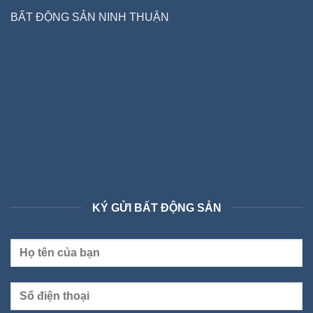
BẤT ĐỘNG SẢN NINH THUẬN
KÝ GỬI BẤT ĐỘNG SẢN