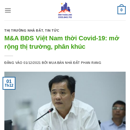
Bỏ
0
qua
nội
dung
THỊ TRƯỜNG NHÀ ĐẤT
,
TIN TỨC
M&A BĐS Việt Nam thời Covid-19: mở
rộng thị trường, phân khúc
ĐĂNG VÀO
01/12/2021
BỞI
MUA BÁN NHÀ ĐẤT PHAN RANG
01
Th12