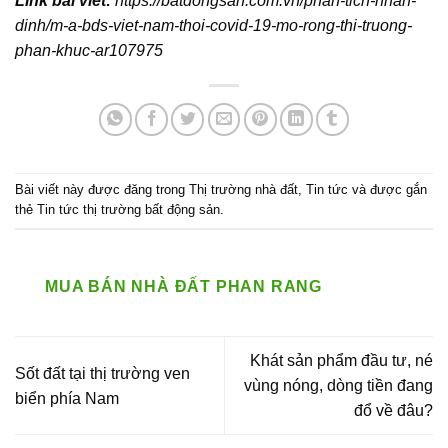
Link bài viết:
https://batdongsan.com.vn/phan-tich-nhan-
dinh/m-a-bds-viet-nam-thoi-covid-19-mo-rong-thi-truong-
phan-khuc-ar107975
Bài viết này được đăng trong
Thị trường nhà đất
,
Tin tức
và được gắn
thẻ
Tin tức thị trường bất động sản
.
MUA BÁN NHÀ ĐẤT PHAN RANG
Khát sản phẩm đầu tư, né
Sốt đất tại thị trường ven
vùng nóng, dòng tiền đang
biển phía Nam
đổ về đâu?