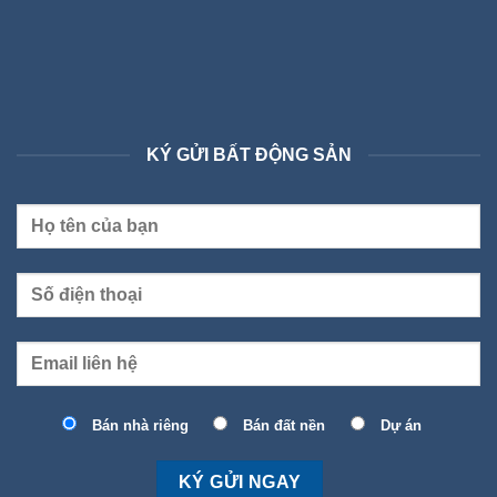
KÝ GỬI BẤT ĐỘNG SẢN
Bán nhà riêng
Bán đất nền
Dự án