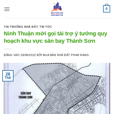
Bỏ
0
qua
nội
dung
THỊ TRƯỜNG NHÀ ĐẤT
,
TIN TỨC
Ninh Thuận mời gọi tài trợ ý tưởng quy
hoạch khu vực sân bay Thành Sơn
ĐĂNG VÀO
28/08/2022
BỞI
MUA BÁN NHÀ ĐẤT PHAN RANG
28
Th8