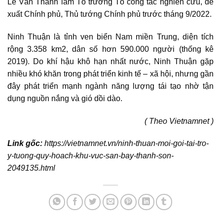
Lê Văn Thành làm Tổ trưởng Tổ công tác nghiên cứu, đề
xuất Chính phủ, Thủ tướng Chính phủ trước tháng 9/2022.
Ninh Thuận là tỉnh ven biển Nam miền Trung, diện tích
rộng 3.358 km2, dân số hơn 590.000 người (thống kê
2019). Do khí hậu khô hạn nhất nước, Ninh Thuận gặp
nhiều khó khăn trong phát triển kinh tế – xã hội, nhưng gần
đây phát triển mạnh ngành năng lượng tái tạo nhờ tận
dụng nguồn nắng và gió dồi dào.
( Theo Vietnamnet )
Link gốc:
https://vietnamnet.vn/ninh-thuan-moi-goi-tai-tro-
y-tuong-quy-hoach-khu-vuc-san-bay-thanh-son-
2049135.html