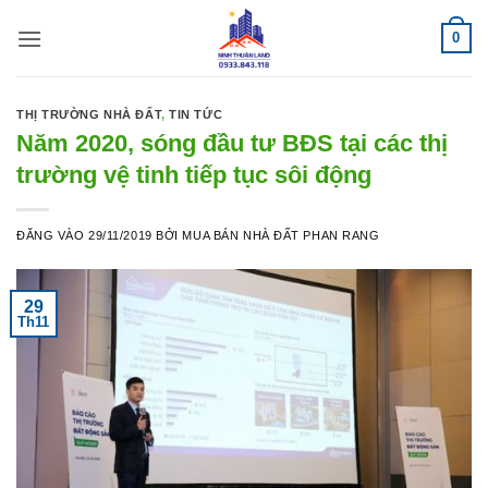
Bỏ
0
qua
nội
dung
THỊ TRƯỜNG NHÀ ĐẤT
,
TIN TỨC
Năm 2020, sóng đầu tư BĐS tại các thị
trường vệ tinh tiếp tục sôi động
ĐĂNG VÀO
29/11/2019
BỞI
MUA BÁN NHÀ ĐẤT PHAN RANG
29
Th11