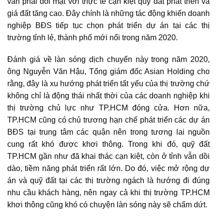
vẫn phải đối mặt với thực tế cạn kiệt quỹ đất phát triển và
giá đất tăng cao. Đây chính là những tác động khiến doanh
nghiệp BĐS tiếp tục chọn phát triển dự án tại các thị
trường tỉnh lẻ, thành phố mới nổi trong năm 2020.
Đánh giá về làn sóng dịch chuyển này trong năm 2020,
ông Nguyễn Văn Hậu, Tổng giám đốc Asian Holding cho
rằng, đây là xu hướng phát triển tất yếu của thị trường chứ
không chỉ là động thái nhất thời của các doanh nghiệp khi
thị trường chủ lực như TP.HCM đóng cửa. Hơn nữa,
TP.HCM cũng có chủ trương hạn chế phát triển các dự án
BĐS tại trung tâm các quận nên trong tương lai nguồn
cung rất khó được khơi thông. Trong khi đó, quỹ đất
TP.HCM gần như đã khai thác cạn kiệt, còn ở tỉnh vẫn dồi
dào, tiềm năng phát triển rất lớn. Do đó, việc mở rộng dự
án và quỹ đất tại các thị trường ngách là hướng đi đúng
nhu cầu khách hàng, nên ngay cả khi thị trường TP.HCM
khơi thông cũng khó có chuyện làn sóng này sẽ chấm dứt.