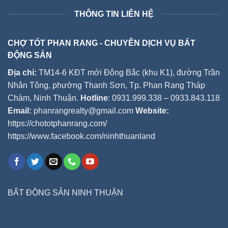
THÔNG TIN LIÊN HỆ
CHỢ TỐT PHAN RANG - CHUYÊN DỊCH VỤ BẤT
ĐỘNG SẢN
Địa chỉ:
TM14-6 KĐT mới Đông Bắc (khu K1), đường Trần
Nhân Tông, phường Thanh Sơn, Tp. Phan Rang Tháp
Chàm, Ninh Thuận.
Hotline
: 0931.999.338 – 0933.843.118
Email:
phanrangrealty@gmail.com
Website:
https://chototphanrang.com/
https://www.facebook.com/ninhthuanland
BẤT ĐỘNG SẢN NINH THUẬN