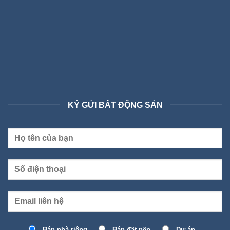
KÝ GỬI BẤT ĐỘNG SẢN
Bán nhà riêng
Bán đất nền
Dự án