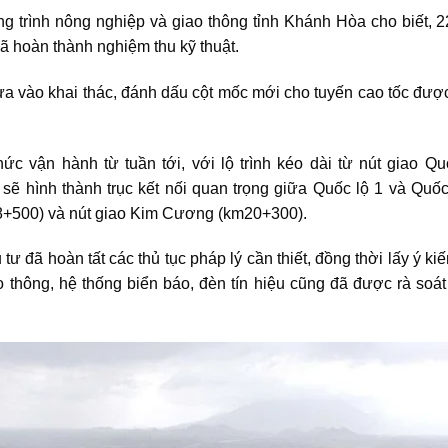
g trình nông nghiệp và giao thông tỉnh Khánh Hòa cho biết, 2
ã hoàn thành nghiệm thu kỹ thuật.
ưa vào khai thác, đánh dấu cột mốc mới cho tuyến cao tốc đượ
ức vận hành từ tuần tới, với lộ trình kéo dài từ nút giao Q
sẽ hình thành trục kết nối quan trọng giữa Quốc lộ 1 và Quốc
m8+500) và nút giao Kim Cương (km20+300).
 tư đã hoàn tất các thủ tục pháp lý cần thiết, đồng thời lấy 
o thông, hệ thống biển báo, đèn tín hiệu cũng đã được rà soá