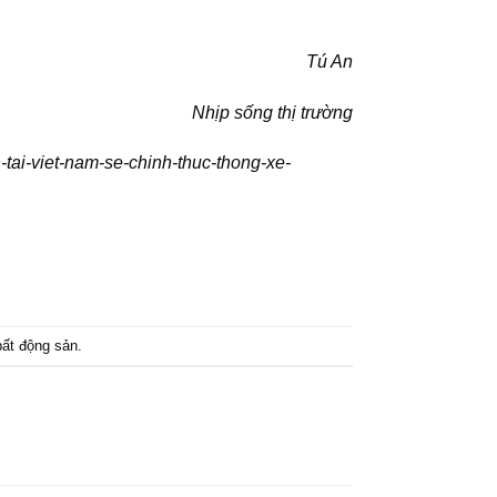
Tú An
Nhịp sống thị trường
-tai-viet-nam-se-chinh-thuc-thong-xe-
bất động sản
.