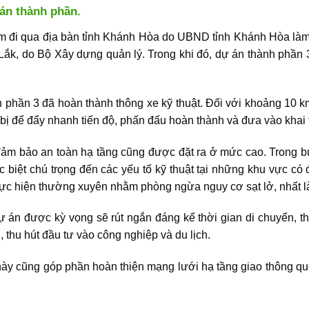
 án thành phần.
km đi qua địa bàn tỉnh Khánh Hòa do UBND tỉnh Khánh Hòa làm
 Lắk, do Bộ Xây dựng quản lý. Trong khi đó, dự án thành phần 
 phần 3 đã hoàn thành thông xe kỹ thuật. Đối với khoảng 10 km
t bị để đẩy nhanh tiến độ, phấn đấu hoàn thành và đưa vào khai
 đảm bảo an toàn hạ tầng cũng được đặt ra ở mức cao. Trong 
iệt chú trọng đến các yếu tố kỹ thuật tại những khu vực có đ
ực hiện thường xuyên nhằm phòng ngừa nguy cơ sạt lở, nhất là t
 án được kỳ vọng sẽ rút ngắn đáng kể thời gian di chuyển, th
, thu hút đầu tư vào công nghiệp và du lịch.
ày cũng góp phần hoàn thiện mạng lưới hạ tầng giao thông quố