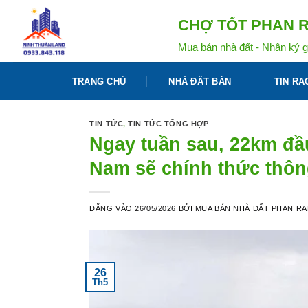
Bỏ
CHỢ TỐT PHAN R
qua
nội
Mua bán nhà đất - Nhận ký g
dung
TRANG CHỦ
NHÀ ĐẤT BÁN
TIN RA
TIN TỨC
,
TIN TỨC TỔNG HỢP
Ngay tuần sau, 22km đầu 
Nam sẽ chính thức thôn
ĐĂNG VÀO
26/05/2026
BỞI
MUA BÁN NHÀ ĐẤT PHAN R
26
Th5