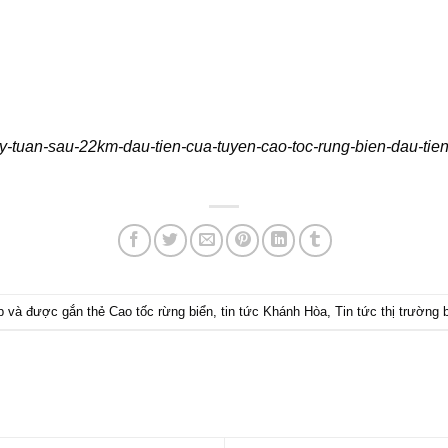
y-tuan-sau-22km-dau-tien-cua-tuyen-cao-toc-rung-bien-dau-tien
p
và được gắn thẻ
Cao tốc rừng biển
,
tin tức Khánh Hòa
,
Tin tức thị trường 