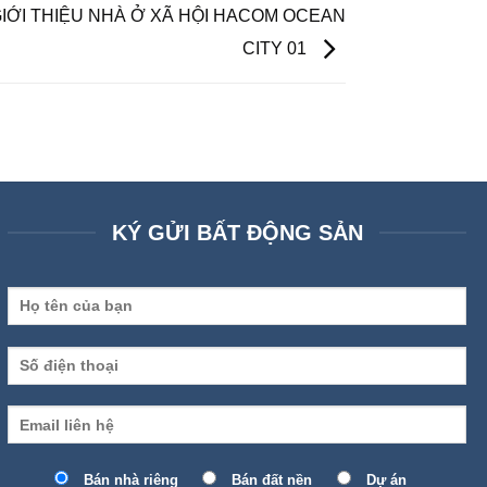
GIỚI THIỆU NHÀ Ở XÃ HỘI HACOM OCEAN
CITY 01
KÝ GỬI BẤT ĐỘNG SẢN
Bán nhà riêng
Bán đất nền
Dự án