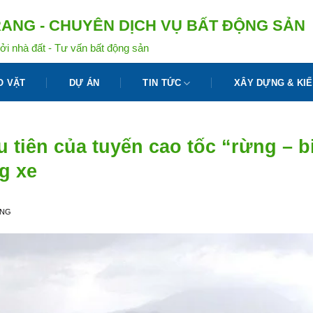
ANG - CHUYÊN DỊCH VỤ BẤT ĐỘNG SẢN
ởi nhà đất - Tư vấn bất động sản
O VẶT
DỰ ÁN
TIN TỨC
XÂY DỰNG & KIẾ
tiên của tuyến cao tốc “rừng – biể
g xe
ANG