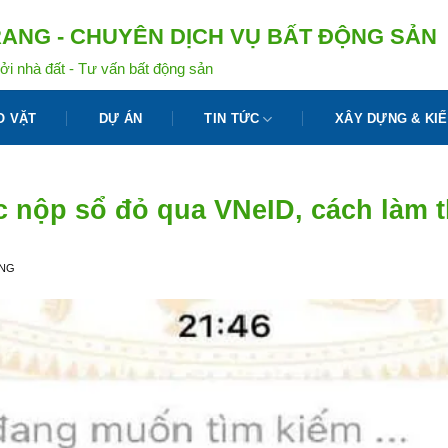
ANG - CHUYÊN DỊCH VỤ BẤT ĐỘNG SẢN
ởi nhà đất - Tư vấn bất động sản
O VẶT
DỰ ÁN
TIN TỨC
XÂY DỰNG & KIẾ
 nộp sổ đỏ qua VNeID, cách làm 
ANG