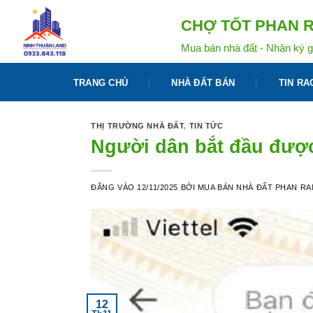
Bỏ
CHỢ TỐT PHAN R
qua
nội
Mua bán nhà đất - Nhận ký g
dung
TRANG CHỦ
NHÀ ĐẤT BÁN
TIN RA
THỊ TRƯỜNG NHÀ ĐẤT
,
TIN TỨC
Người dân bắt đầu được
ĐĂNG VÀO
12/11/2025
BỞI
MUA BÁN NHÀ ĐẤT PHAN R
12