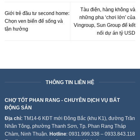
Tàu điện, hàng không và
Giới trẻ đầu tư second home:
những pha ‘chơi lớn’ của
Chọn ven biển để sống và
Vingroup, Sun Group để kết
tận hưởng
nối dự án tỷ USD
THÔNG TIN LIÊN HỆ
CHỢ TỐT PHAN RANG - CHUYÊN DỊCH VỤ BẤT
ĐỘNG SẢN
Địa chỉ:
TM14-6 KĐT mới Đông Bắc (khu K1), đường Trần
Nhân Tông, phường Thanh Sơn, Tp. Phan Rang Tháp
Chàm, Ninh Thuận.
Hotline
: 0931.999.338 – 0933.843.118