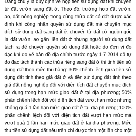
Đáng chú ý là
quy định về nộp tiền sử dụng đất khi chuyển
từ đất vườn sang đất ở
. Theo đó, trường hợp đất vườn,
ao, đất nông nghiệp trong cùng thửa đất có đất được xác
định khi công nhận quyền sử dụng đất mà chuyển mục
đích sử dụng đất sang đất ở; chuyển từ đất có nguồn gốc
là đất vườn, ao gắn liền đất ở nhưng người sử dụng đất
tách ra để chuyển quyền sử dụng đất hoặc do đơn vị đo
đạc khi đo vẽ bản đồ địa chính trước ngày 1-7-2014 đã tự
đo đạc tách thành các thửa riêng sang đất ở thì tính tiền sử
dụng đất theo mức thu bằng: 30% chênh lệch giữa tiền sử
dụng đất tính theo giá đất ở và tiền sử dụng đất tính theo
giá đất nông nghiệp đối với diện tích đất chuyển mục đích
sử dụng trong hạn mức giao đất ở tại địa phương; 50%
phần chênh lệch đối với diện tích đất vượt hạn mức nhưng
không quá 1 lần hạn mức giao đất ở tại địa phương; 100%
phần chênh lệch đối với diện tích đất vượt hạn mức mà
vượt quá 1 lần hạn mức giao đất ở tại địa phương. Mức
thu tiền sử dụng đất nêu trên chỉ được tính một lần cho một