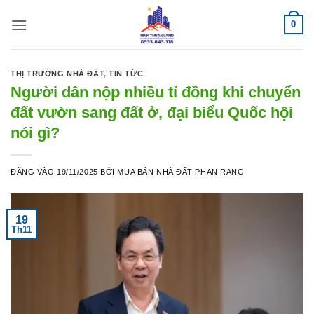
Bỏ
0
qua
nội
dung
THỊ TRƯỜNG NHÀ ĐẤT
,
TIN TỨC
Người dân nộp nhiều tỉ đồng khi chuyển
đất vườn sang đất ở, đại biểu Quốc hội
nói gì?
ĐĂNG VÀO
19/11/2025
BỞI
MUA BÁN NHÀ ĐẤT PHAN RANG
19
Th11