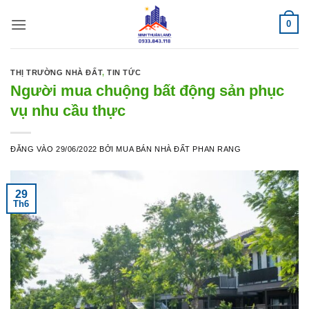
Bỏ
0
qua
nội
dung
THỊ TRƯỜNG NHÀ ĐẤT
,
TIN TỨC
Người mua chuộng bất động sản phục
vụ nhu cầu thực
ĐĂNG VÀO
29/06/2022
BỞI
MUA BÁN NHÀ ĐẤT PHAN RANG
29
Th6