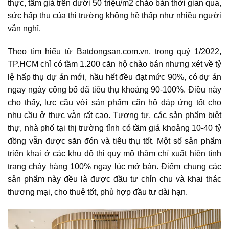
thực, tầm giá trên dưới 50 triệu/m2 chào bán thời gian qua,
sức hấp thụ của thị trường không hề thấp như nhiều người
vẫn nghĩ.
Theo tìm hiểu từ Batdongsan.com.vn, trong quý 1/2022,
TP.HCM chỉ có tầm 1.200 căn hộ chào bán nhưng xét về tỷ
lệ hấp thụ dự án mới, hầu hết đều đạt mức 90%, có dự án
ngay ngày công bố đã tiêu thụ khoảng 90-100%. Điều này
cho thấy, lực cầu với sản phẩm căn hộ đáp ứng tốt cho
nhu cầu ở thực vẫn rất cao. Tương tự, các sản phẩm biệt
thự, nhà phố tại thị trường tỉnh có tầm giá khoảng 10-40 tỷ
đồng vẫn được săn đón và tiêu thụ tốt. Một số sản phẩm
triển khai ở các khu đô thị quy mô thậm chí xuất hiện tình
trạng cháy hàng 100% ngay lúc mở bán. Điểm chung các
sản phẩm này đều là được đầu tư chỉn chu và khai thác
thương mại, cho thuê tốt, phù hợp đầu tư dài hạn.