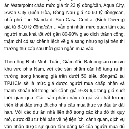
án Waterpoint chào mức giá từ 23 tỷ đồng/căn, Aqua City,
Swan City (Biên Hòa, Đồng Nai) giá 40-60 tỷ đồng/căn,
nhà phố The Standard, Sun Casa Central (Bình Dương)
giá từ 8-10 tỷ đồng/căn… vẫn ghi nhận mức quan tâm của
người mua khá tốt với gần 80-90% giao dịch thành công,
thậm chí có sự chênh lệch về giá sang nhượng lại trên thị
trường thứ cấp sau thời gian ngắn mua vào.
Theo ông Đinh Minh Tuấn, Giám đốc Batdongsan.com.vn
khu vực phía Nam, với các sản phẩm căn hộ tung ra thị
trường trong khoảng giá trên dưới 50 triệu đồng/m2 tại
TP.HCM sẽ là mức giá được người mua chấp nhận và
thanh khoản tốt trong bối cảnh giá BĐS tục tăng giá suốt
thời gian qua. Các sản phẩm này có giá và chất lượng
triển khai đáp ứng tốt cho nhu cầu mua thực và đầu tư dài
hạn. Với các dự án nhà liền thổ trong các khu đô thị quy
mô, được đầu tư bài bản về hệ tiện ích, cảnh quan, dịch vụ
vẫn nhận được sự quan tâm đáng kể của người mua dù