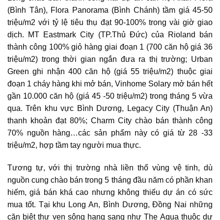
(Bình Tân), Flora Panorama (Bình Chánh) tầm giá 45-50
triệu/m2 với tỷ lệ tiêu thụ đạt 90-100% trong vài giờ giao
dịch. MT Eastmark City (TP.Thủ Đức) của Rioland bán
thành công 100% giỏ hàng giai đoạn 1 (700 căn hộ giá 36
triệu/m2) trong thời gian ngắn đưa ra thị trường; Urban
Green ghi nhận 400 căn hộ (giá 55 triệu/m2) thuộc giai
đoạn 1 cháy hàng khi mở bán, Vinhome Solary mở bán hết
gần 10.000 căn hộ (giá 45 -50 triệu/m2) trong tháng 5 vừa
qua. Trên khu vực Bình Dương, Legacy City (Thuận An)
thanh khoản đạt 80%; Charm City chào bán thành công
70% nguồn hàng…các sản phẩm này có giá từ 28 -33
triệu/m2, hợp tầm tay người mua thực.
Tương tự, với thị trường nhà liền thổ vùng vệ tinh, dù
nguồn cung chào bán trong 5 tháng đầu năm có phần khan
hiếm, giá bán khá cao nhưng không thiếu dự án có sức
mua tốt. Tại khu Long An, Bình Dương, Đồng Nai những
căn biệt thự ven sông hạng sang như The Aqua thuộc dự