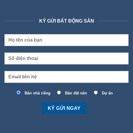
KÝ GỬI BẤT ĐỘNG SẢN
Bán nhà riêng
Bán đất nền
Dự án