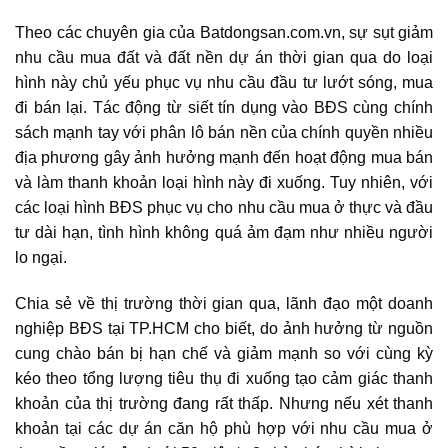
Theo các chuyên gia của Batdongsan.com.vn, sự sụt giảm
nhu cầu mua đất và đất nền dự án
thời gian qua do loại
hình này chủ yếu phục vụ nhu cầu đầu tư lướt sóng, mua
đi bán lại. Tác động từ siết tín dụng vào BĐS cùng chính
sách mạnh tay với phân lô bán nền của chính quyền nhiều
địa phương gây ảnh hưởng mạnh đến hoạt động mua bán
và làm thanh khoản loại hình này đi xuống. Tuy nhiên, với
các loại hình BĐS phục vụ cho nhu cầu mua ở thực và đầu
tư dài hạn, tình hình không quá ảm đạm như nhiều người
lo ngại.
Chia sẻ về thị trường thời gian qua, lãnh đạo một doanh
nghiệp BĐS tại TP.HCM cho biết, do ảnh hưởng từ nguồn
cung chào bán bị hạn chế và giảm mạnh so với cùng kỳ
kéo theo tổng lượng tiêu thụ đi xuống tạo cảm giác thanh
khoản của thị trường đang rất thấp. Nhưng nếu xét thanh
khoản tại
các dự án căn hộ
phù hợp với nhu cầu mua ở