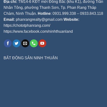
Địa chỉ:
TM14-6 KĐT mới Đông Bắc (khu K1), đường Trần
Nhân Tông, phường Thanh Sơn, Tp. Phan Rang Tháp
Chàm, Ninh Thuận.
Hotline
: 0931.999.338 – 0933.843.118
Email:
phanrangrealty@gmail.com
Website:
https://chototphanrang.com/
https://www.facebook.com/ninhthuanland
BẤT ĐỘNG SẢN NINH THUẬN