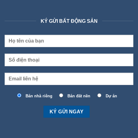
KÝ GỬI BẤT ĐỘNG SẢN
Bán nhà riêng
Bán đất nền
Dự án