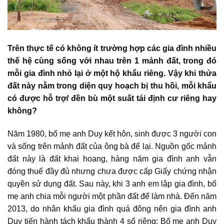
Trên thực tế có không ít trường hợp các gia đình nhiều
thế hệ cùng sống với nhau trên 1 mảnh đất, trong đó
mỗi gia đình nhỏ lại ở một hộ khẩu riêng. Vậy khi thửa
đất này nằm trong diện
quy hoạch bị thu hồi
, mỗi khẩu
có được hỗ trợ/
đền bù một suất tái định cư riêng hay
không
?
Năm 1980, bố mẹ anh Duy kết hôn, sinh được 3 người con
và sống trên mảnh đất của ông bà để lại. Nguồn gốc mảnh
đất này là đất khai hoang, hàng năm gia đình anh vẫn
đóng thuế đầy đủ nhưng chưa được cấp
Giấy chứng nhận
quyền sử dụng đất
. Sau này, khi 3 anh em lập gia đình, bố
mẹ anh chia mỗi người một phần đất để làm nhà. Đến năm
2013, do nhân khẩu gia đình quá đông nên gia đình anh
Duy tiến hành tách khẩu thành 4 sổ riêng: Bố mẹ anh Duy