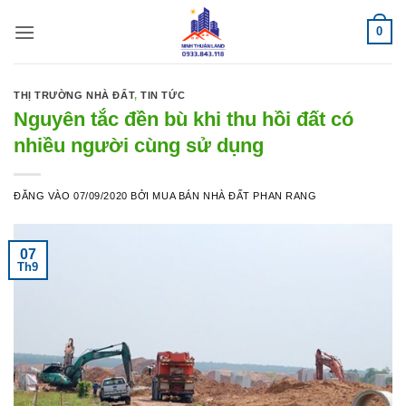
Bỏ
0
qua
nội
dung
THỊ TRƯỜNG NHÀ ĐẤT
,
TIN TỨC
Nguyên tắc đền bù khi thu hồi đất có
nhiều người cùng sử dụng
ĐĂNG VÀO
07/09/2020
BỞI
MUA BÁN NHÀ ĐẤT PHAN RANG
07
Th9