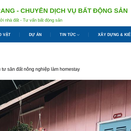
ANG - CHUYÊN DỊCH VỤ BẤT ĐỘNG SẢN
ởi nhà đất - Tư vấn bất động sản
O VẶT
DỰ ÁN
TIN TỨC
XÂY DỰNG & KIẾ
 tư săn đất nông nghiệp làm homestay