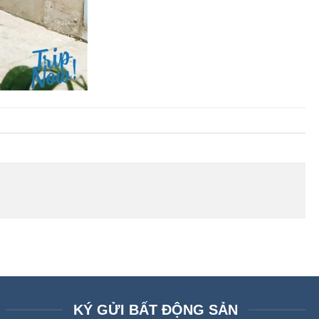
KÝ GỬI BẤT ĐỘNG SẢN