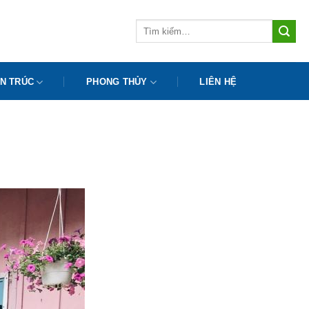
Tìm
kiếm:
N TRÚC
PHONG THỦY
LIÊN HỆ