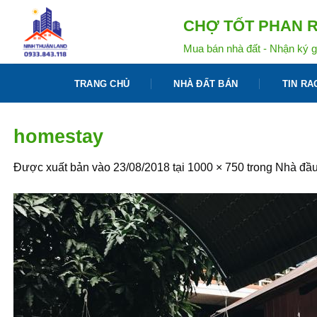
Bỏ
CHỢ TỐT PHAN R
qua
nội
Mua bán nhà đất - Nhận ký g
dung
TRANG CHỦ
NHÀ ĐẤT BÁN
TIN RA
homestay
Được xuất bản vào
23/08/2018
tại
1000 × 750
trong
Nhà đầu