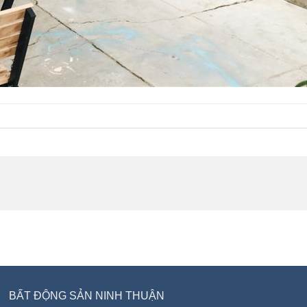
BẤT ĐỘNG SẢN NINH THUẬN