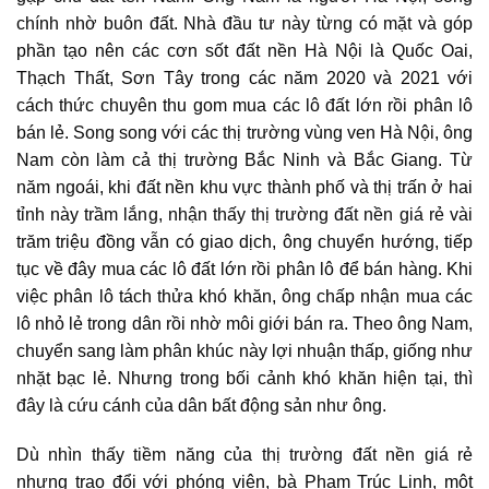
chính nhờ buôn đất. Nhà đầu tư này từng có mặt và góp
phần tạo nên các cơn sốt đất nền Hà Nội là Quốc Oai,
Thạch Thất, Sơn Tây trong các năm 2020 và 2021 với
cách thức chuyên thu gom mua các lô đất lớn rồi phân lô
bán lẻ. Song song với các thị trường vùng ven Hà Nội, ông
Nam còn làm cả thị trường Bắc Ninh và Bắc Giang. Từ
năm ngoái, khi đất nền khu vực thành phố và thị trấn ở hai
tỉnh này trầm lắng, nhận thấy
thị trường đất nền giá rẻ
vài
trăm triệu đồng vẫn có giao dịch, ông chuyển hướng, tiếp
tục về đây mua các lô đất lớn rồi phân lô để bán hàng. Khi
việc phân lô tách thửa khó khăn, ông chấp nhận mua các
lô nhỏ lẻ trong dân rồi nhờ môi giới bán ra. Theo ông Nam,
chuyển sang làm phân khúc này lợi nhuận thấp, giống như
nhặt bạc lẻ. Nhưng trong bối cảnh khó khăn hiện tại, thì
đây là cứu cánh của dân bất động sản như ông.
Dù nhìn thấy tiềm năng của
thị trường đất nền giá rẻ
nhưng trao đổi với phóng viên, bà Phạm Trúc Linh, một