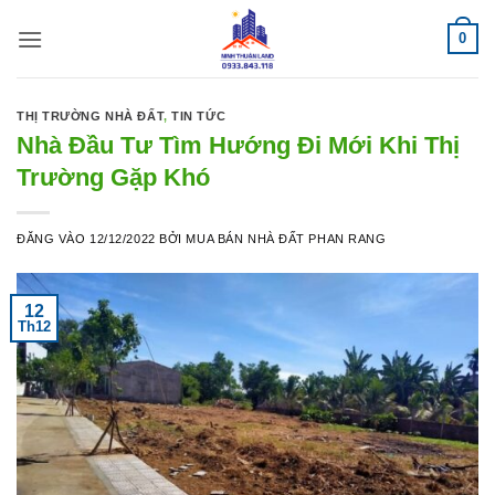
Bỏ
0
qua
nội
dung
THỊ TRƯỜNG NHÀ ĐẤT
,
TIN TỨC
Nhà Đầu Tư Tìm Hướng Đi Mới Khi Thị
Trường Gặp Khó
ĐĂNG VÀO
12/12/2022
BỞI
MUA BÁN NHÀ ĐẤT PHAN RANG
12
Th12