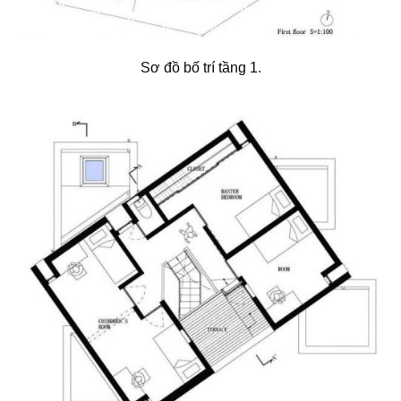
Sơ đồ bố trí tầng 1.