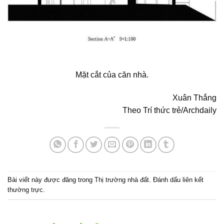
Mặt cắt của căn nhà.
Xuân Thắng
Theo Trí thức trẻ/Archdaily
Bài viết này được đăng trong
Thị trường nhà đất
. Đánh dấu
liên kết
thường trực
.