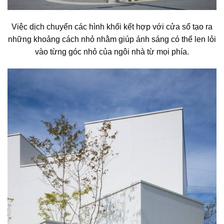
Việc dịch chuyển các hình khối kết hợp với cửa sổ tạo ra
những khoảng cách nhỏ nhằm giúp ánh sáng có thể len lỏi
vào từng góc nhỏ của ngôi nhà từ mọi phía.