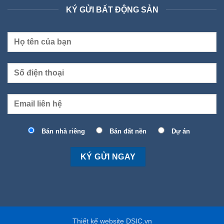
KÝ GỬI BẤT ĐỘNG SẢN
Bán nhà riêng
Bán đất nền
Dự án
Thiết kế website DSIC.vn