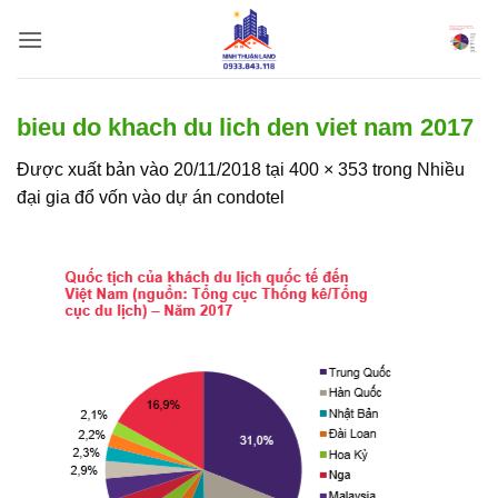
Bỏ
qua
nội
dung
bieu do khach du lich den viet nam 2017
Được xuất bản vào
20/11/2018
tại
400 × 353
trong
Nhiều
đại gia đổ vốn vào dự án condotel