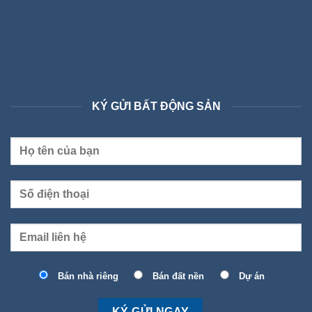
KÝ GỬI BẤT ĐỘNG SẢN
Bán nhà riêng
Bán đất nền
Dự án