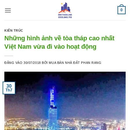
Bỏ
0
qua
nội
dung
KIẾN TRÚC
Những hình ảnh về tòa tháp cao nhất
Việt Nam vừa đi vào hoạt động
ĐĂNG VÀO
30/07/2018
BỞI
MUA BÁN NHÀ ĐẤT PHAN RANG
30
Th7