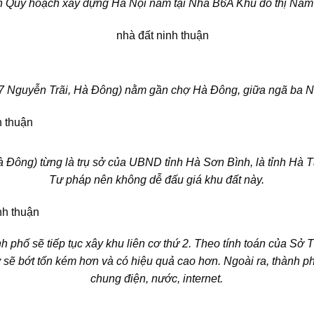
n Quy hoạch xây dựng Hà Nội nằm tại Nhà B6A Khu đô thị Na
7 Nguyễn Trãi, Hà Đông) nằm gần
chợ Hà Đông, giữa ngã ba N
à Đông) từng là trụ sở của UBND tỉnh Hà Sơn Bình,
là tỉnh Hà 
Tư pháp nên không dễ đấu giá khu đất này.
h phố sẽ tiếp tục xây khu liên cơ thứ 2. Theo tính toán
của Sở Tà
ơ
sẽ bớt tốn kém hơn và có hiệu quả cao hơn. Ngoài ra, thành ph
chung điện, nước, internet.