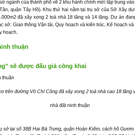
sở ngành của thành phố về 2 khu hành chính mới tập trung vào
n, quận Tây Hồ). Khu thứ hai nằm tại trụ sở của Sở Xây dự
 4.000m2 đã xây xong 2 toà nhà 18 tầng và 14 tầng. Dự án đang 
sở: Giao thông Vận tải, Quy hoạch và kiến trúc, Kế hoạch và đ
y hoạch.
àng” sẽ được đấu giá công khai
cơ trên đường Võ Chí Công đã xây xong 2 toà nhà cao 18 tầng 
trụ sở tại số 38B Hai Bà Trưng, quận Hoàn Kiếm, cách hồ Gươm