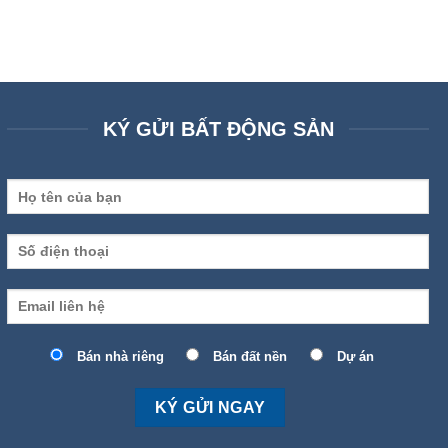
KÝ GỬI BẤT ĐỘNG SẢN
Bán nhà riêng
Bán đất nền
Dự án