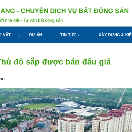
ANG - CHUYÊN DỊCH VỤ BẤT ĐỘNG SẢN
ởi nhà đất - Tư vấn bất động sản
O VẶT
DỰ ÁN
TIN TỨC
XÂY DỰNG & KIẾ
Thủ đô sắp được bán đấu giá
ANG