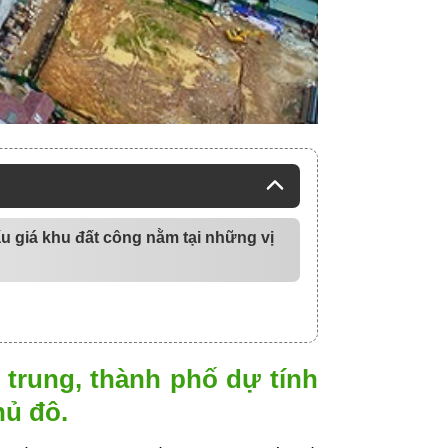
ấu giá khu đất công nằm tại những vị
 trung, thành phố dự tính
hủ đô.