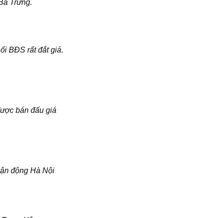
 Bà Trưng.
i BĐS rất đắt giá.
được bán đấu giá
vận động Hà Nội