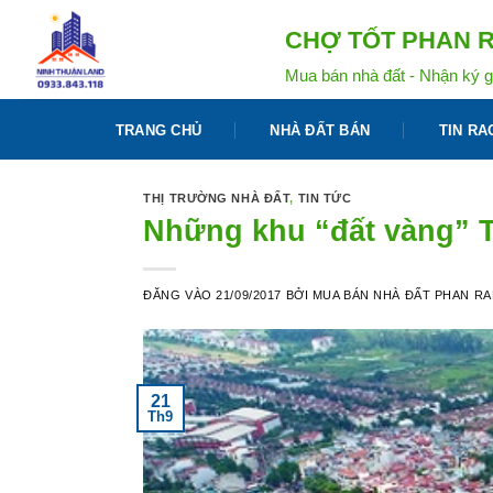
Bỏ
CHỢ TỐT PHAN R
qua
nội
Mua bán nhà đất - Nhận ký g
dung
TRANG CHỦ
NHÀ ĐẤT BÁN
TIN RA
THỊ TRƯỜNG NHÀ ĐẤT
,
TIN TỨC
Những khu “đất vàng” 
ĐĂNG VÀO
21/09/2017
BỞI
MUA BÁN NHÀ ĐẤT PHAN R
21
Th9