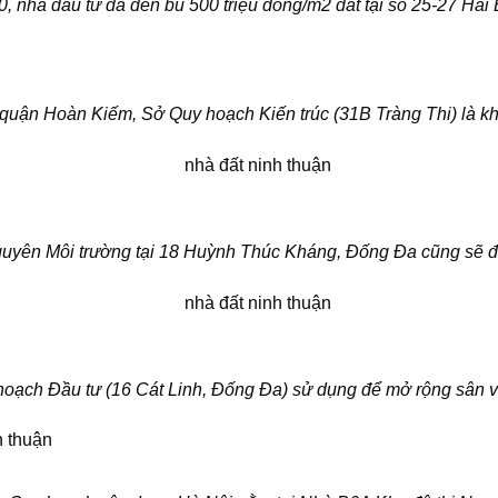
 nhà đầu tư đã đền bù 500 triệu đồng/m2 đất tại số 25-27 Hai
 quận Hoàn Kiếm, Sở Quy hoạch Kiến trúc (31B Tràng Thi) là khố
guyên Môi trường tại 18 Huỳnh Thúc Kháng, Đống Đa cũng sẽ 
hoạch Đầu tư (16 Cát Linh, Đống Đa) sử dụng để mở rộng sân 