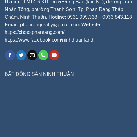
Địa chỉ:
TM14-6 KĐT mới Đông Bắc (khu K1), đường Trần
Nhân Tông, phường Thanh Sơn, Tp. Phan Rang Tháp
Chàm, Ninh Thuận.
Hotline
: 0931.999.338 – 0933.843.118
Email:
phanrangrealty@gmail.com
Website:
https://chototphanrang.com/
https://www.facebook.com/ninhthuanland
BẤT ĐỘNG SẢN NINH THUẬN