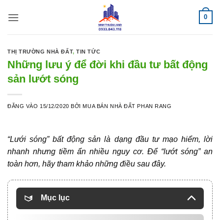
Bỏ
0
qua
nội
dung
THỊ TRƯỜNG NHÀ ĐẤT
,
TIN TỨC
Những lưu ý để đời khi đầu tư bất động
sản lướt sóng
ĐĂNG VÀO
15/12/2020
BỞI
MUA BÁN NHÀ ĐẤT PHAN RANG
“Lưới sóng”
bất động sản
là dạng đầu tư mạo hiểm, lời
nhanh nhưng tiềm ẩn nhiều nguy cơ. Để “lướt sóng” an
toàn hơn, hãy tham khảo những điều sau đây.
Mục lục