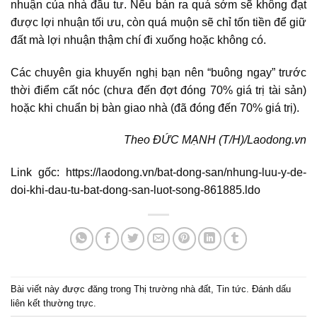
nhuận của
nhà đầu tư
. Nếu bán ra quá sớm sẽ không đạt
được lợi nhuận tối ưu, còn quá muộn sẽ chỉ tốn tiền để giữ
đất mà lợi nhuận thậm chí đi xuống hoặc không có.
Các chuyên gia khuyến nghị bạn nên “buông ngay” trước
thời điểm cất nóc (chưa đến đợt đóng 70% giá trị tài sản)
hoặc khi chuẩn bị bàn giao nhà (đã đóng đến 70% giá trị).
Theo ĐỨC MẠNH (T/H)/Laodong.vn
Link gốc: https://laodong.vn/bat-dong-san/nhung-luu-y-de-
doi-khi-dau-tu-bat-dong-san-luot-song-861885.ldo
Bài viết này được đăng trong
Thị trường nhà đất
,
Tin tức
. Đánh dấu
liên kết thường trực
.