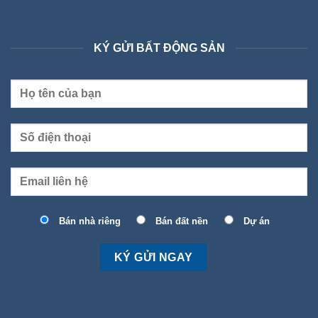
KÝ GỬI BẤT ĐỘNG SẢN
Bán nhà riêng
Bán đất nền
Dự án