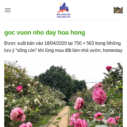
Bỏ
qua
nội
dung
goc vuon nho day hoa hong
Được xuất bản vào
18/04/2020
tại
750 × 563
trong
Những
lưu ý “sống còn” khi lùng mua đất làm nhà vườn, homestay