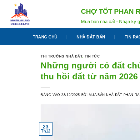
Bỏ
CHỢ TỐT PHAN R
qua
nội
Mua bán nhà đất - Nhận ký g
dung
TRANG CHỦ
NHÀ ĐẤT BÁN
TIN RA
THỊ TRƯỜNG NHÀ ĐẤT
,
TIN TỨC
Những người có đất ch
thu hồi đất từ năm 2026
ĐĂNG VÀO
23/12/2025
BỞI
MUA BÁN NHÀ ĐẤT PHAN R
23
Th12