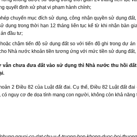
ong quyết định xử phạt vi phạm hành chính;
 phép chuyển mục đích sử dụng, công nhận quyền sử dụng đất
dụng trong thời hạn 12 tháng liên tục kể từ khi nhận bàn gia
 án đầu tư;
ặc chậm tiến độ sử dụng đất so với tiến độ ghi trong dự án 
ho Nhà nước khoản tiền tương ứng với mức tiền sử dụng đất, ti
 vẫn chưa đưa đất vào sử dụng thì Nhà nước thu hồi đất 
ại.
oản 2 Điều 82 của Luật đất đai. Cụ thể, Điều 82 Luật đất đai 
đất, có nguy cơ đe dọa tính mạng con người, không còn khả năng
vn/nhung-nguoi-co-dat-chu-y-4-truong-hop-khong-duoc-boi-thuon