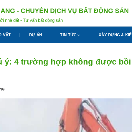
ANG - CHUYÊN DỊCH VỤ BẤT ĐỘNG SẢN
ởi nhà đất - Tư vấn bất động sản
O VẶT
DỰ ÁN
TIN TỨC
XÂY DỰNG & KIẾ
ú ý: 4 trường hợp không được bồ
ANG