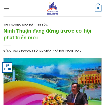
Bỏ
0
qua
nội
dung
THỊ TRƯỜNG NHÀ ĐẤT
,
TIN TỨC
Ninh Thuận đang đứng trước cơ hội
phát triển mới
ĐĂNG VÀO
15/10/2024
BỞI
MUA BÁN NHÀ ĐẤT PHAN RANG
15
Th10