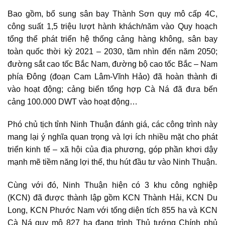
Bao gồm,
bổ sung sân bay Thành Sơn
quy mô cấp 4C,
công suất 1,5 triệu lượt hành khách/năm vào Quy hoạch
tổng thể phát triển hệ thống cảng hàng không, sân bay
toàn quốc thời kỳ 2021 – 2030, tầm nhìn đến năm 2050;
đường sắt cao tốc Bắc Nam, đường bộ cao tốc Bắc – Nam
phía Đông (đoạn Cam Lâm-Vĩnh Hảo) đã hoàn thành đi
vào hoạt động; cảng biển tổng hợp Cà Ná đã đưa bến
cảng 100.000 DWT vào hoạt động…
Phó chủ tịch tỉnh Ninh Thuận đánh giá, các công trình này
mang lại ý nghĩa quan trọng và lợi ích nhiều mặt cho phát
triển kinh tế – xã hội của địa phương, góp phần khơi dậy
mạnh mẽ tiềm năng lợi thế, thu hút đầu tư vào Ninh Thuận.
Cùng với đó,
Ninh Thuận
hiện có 3 khu công nghiệp
(KCN) đã được thành lập gồm KCN Thành Hải, KCN Du
Long, KCN Phước Nam với tổng diện tích 855 ha và KCN
Cà Ná quy mô 827 ha đang trình Thủ tướng Chính phủ