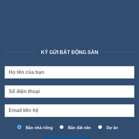
KÝ GỬI BẤT ĐỘNG SẢN
Bán nhà riêng
Bán đất nền
Dự án