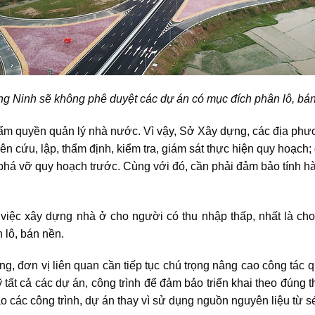
g Ninh sẽ không phê duyệt các dự án có mục đích phân lô, bá
hẩm quyền quản lý nhà nước. Vì vậy, Sở Xây dựng, các địa ph
n cứu, lập, thẩm định, kiểm tra, giám sát thực hiện quy hoạch;
há vỡ quy hoạch trước. Cùng với đó, cần phải đảm bảo tính hà
 việc xây dựng nhà ở cho người có thu nhập thấp, nhất là ch
 lô, bán nền.
 đơn vị liên quan cần tiếp tục chú trọng nâng cao công tác qu
ỹ tất cả các dự án, công trình để đảm bảo triển khai theo đúng
 các công trình, dự án thay vì sử dụng nguồn nguyên liệu từ sé