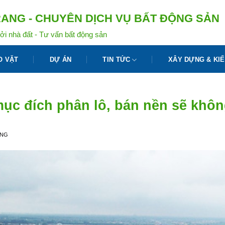
ANG - CHUYÊN DỊCH VỤ BẤT ĐỘNG SẢN
ởi nhà đất - Tư vấn bất động sản
O VẶT
DỰ ÁN
TIN TỨC
XÂY DỰNG & KIẾ
ục đích phân lô, bán nền sẽ khô
ANG