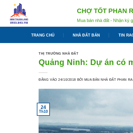
Bỏ
CHỢ TỐT PHAN R
qua
nội
Mua bán nhà đất - Nhận ký g
dung
TRANG CHỦ
NHÀ ĐẤT BÁN
TIN RA
THỊ TRƯỜNG NHÀ ĐẤT
Quảng Ninh: Dự án có m
ĐĂNG VÀO
24/10/2018
BỞI
MUA BÁN NHÀ ĐẤT PHAN R
24
Th10