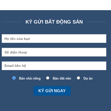
KÝ GỬI BẤT ĐỘNG SẢN
Bán nhà riêng
Bán đất nền
Dự án