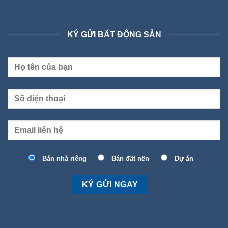
KÝ GỬI BẤT ĐỘNG SẢN
Bán nhà riêng
Bán đất nền
Dự án