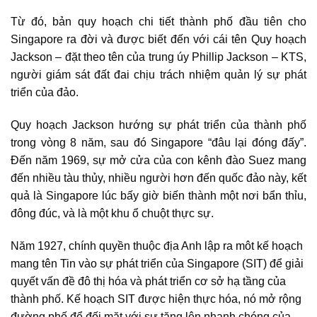
Từ đó, bản quy hoạch chi tiết thành phố đầu tiên cho
Singapore ra đời và được biết đến với cái tên Quy hoạch
Jackson – đặt theo tên của trung úy Phillip Jackson – KTS,
người giám sát đất đai chịu trách nhiệm quản lý sự phát
triển của đảo.
Quy hoạch Jackson hướng sự phát triển của thành phố
trong vòng 8 năm, sau đó Singapore “đâu lại đóng đấy”.
Đến năm 1969, sự mở cửa của con kênh đào Suez mang
đến nhiều tàu thủy, nhiều người hơn đến quốc đảo này, kết
quả là Singapore lúc bấy giờ biến thành một nơi bẩn thỉu,
đông đúc, và là một khu ổ chuột thực sự.
Năm 1927, chính quyền thuộc địa Anh lập ra môt kế hoạch
mang tên Tin vào sự phát triển của Singapore (SIT) để giải
quyết vấn đề đô thị hóa và phát triển cơ sở hạ tầng của
thành phố. Kế hoạch SIT được hiện thực hóa, nó mở rộng
đường phố để đối mặt với sự tăng lên nhanh chóng của