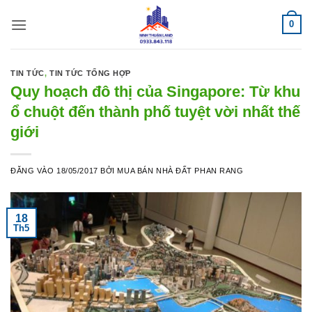
Bỏ
0
qua
nội
dung
TIN TỨC
,
TIN TỨC TỔNG HỢP
Quy hoạch đô thị của Singapore: Từ khu
ổ chuột đến thành phố tuyệt vời nhất thế
giới
ĐĂNG VÀO
18/05/2017
BỞI
MUA BÁN NHÀ ĐẤT PHAN RANG
18
Th5