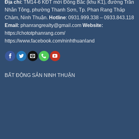
Địa chỉ:
TM14-6 KĐT mới Đông Bắc (khu K1), đường Trần
Nhân Tông, phường Thanh Sơn, Tp. Phan Rang Tháp
Chàm, Ninh Thuận.
Hotline
: 0931.999.338 – 0933.843.118
Email:
phanrangrealty@gmail.com
Website:
https://chototphanrang.com/
https://www.facebook.com/ninhthuanland
BẤT ĐỘNG SẢN NINH THUẬN