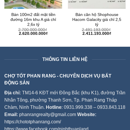
Bán 100m2 đất mặt tiền
Bán căn hộ Shophouse
đường 16m khu A giá chỉ
Hacom Galacity giá chỉ 2,5
2,6x tỷ
tỷ
2.700.000.000
₫
2.491.193.000
₫
Giá
Giá
Giá
Giá
2.620.000.000
₫
2.411.193.000
₫
gốc
hiện
gốc
hiện
là:
tại
là:
tại
2.700.000.000₫.
là:
2.491.193.000₫.
là:
2.620.000.000₫.
2.411.193
THÔNG TIN LIÊN HỆ
CHỢ TỐT PHAN RANG - CHUYÊN DỊCH VỤ BẤT
ĐỘNG SẢN
Địa chỉ:
TM14-6 KĐT mới Đông Bắc (khu K1), đường Trần
Nhân Tông, phường Thanh Sơn, Tp. Phan Rang Tháp
Chàm, Ninh Thuận.
Hotline
: 0931.999.338 – 0933.843.118
Email:
phanrangrealty@gmail.com
Website:
https://chototphanrang.com/
https://www.facebook.com/ninhthuanland