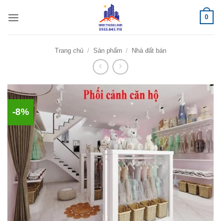
Bỏ
0
qua
nội
dung
Trang chủ
/
Sản phẩm
/
Nhà đất bán
-8%