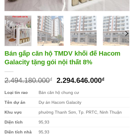
Bán gấp căn hộ TMDV khối đế Hacom
Galacity tặng gói nội thất 8%
Giá
Giá
2.494.180.000
2.294.646.000
₫
₫
gốc
hiện
Loại tin rao
Bán căn hộ chung cư
là:
tại
2.494.180.000₫.
là:
Tên dự án
Dự án Hacom Galacity
2.294.64
Khu vực
phường Thanh Sơn, Tp. PRTC, Ninh Thuận
Diện tích
95,93
Diện tích nhà
95,93