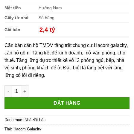
Mặt tiền
Hướng Nam
Giấy tờ nhà
Sổ hồng
2,4 tỷ
Giá bán
Cần bán căn hộ TMDV tầng trệt chung cư Hacom galacity,
căn hộ gồm: Tầng trệt để kinh doanh, mở văn phòng, cho
thuê. Tầng lững đựơc thiết kế với 2 phòng ngủ, bếp, nhà
vệ sinh, phòng khách để ở. Đặc biệt là tầng trệt với tầng
lững có lối đi riêng.
Bán gấp căn hộ TMDV khối đế Hacom Galacity tặng gói nội thấ
ĐẶT HÀNG
Danh mục:
Nhà đất bán
Thẻ:
Hacom Galacity