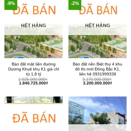
-9%
-2%
HẾT HÀNG
HẾT HÀNG
Bán đất mặt tiền đường
Bán đất nền Biệt thự 4 khu
Dương Khuê khu K1 giá chỉ
đô thị mới Đông Bắc K1,
từ 1,8 tỷ
liên hệ 0931999338
2.025.000.000
₫
3.270.000.000
₫
Giá
Giá
Giá
Giá
1.840.725.000
₫
3.200.000.000
₫
gốc
hiện
gốc
hiện
là:
tại
là:
tại
2.025.000.000₫.
là:
3.270.000.000₫.
là:
1.840.725.000₫.
3.200.000