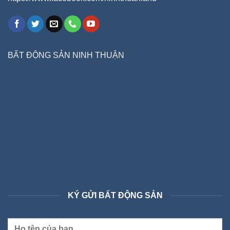
BẤT ĐỘNG SẢN NINH THUẬN
KÝ GỬI BẤT ĐỘNG SẢN