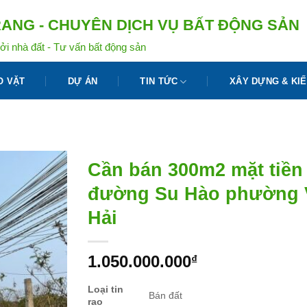
ANG - CHUYÊN DỊCH VỤ BẤT ĐỘNG SẢN
ởi nhà đất - Tư vấn bất động sản
O VẶT
DỰ ÁN
TIN TỨC
XÂY DỰNG & KIẾ
Cần bán 300m2 mặt tiền
đường Su Hào phường 
Hải
1.050.000.000
₫
Loại tin
Bán đất
rao