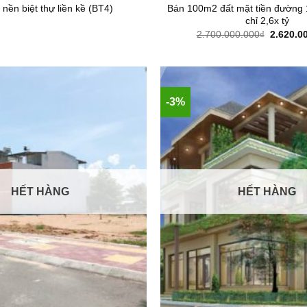
Bán 100m2 đất mặt tiền đường 
 nền biệt thự liền kề (BT4)
chỉ 2,6x tỷ
Giá
2.700.000.000
₫
2.620.0
gốc
là:
2.700.00
-3%
HẾT HÀNG
HẾT HÀNG