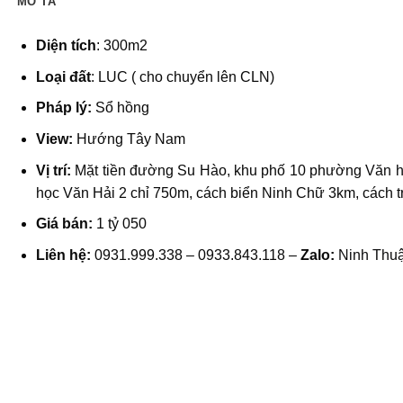
MÔ TẢ
Diện tích
: 300m2
Loại đất
: LUC ( cho chuyển lên CLN)
Pháp lý:
Sổ hồng
View:
Hướng Tây Nam
Vị trí:
Mặt tiền đường Su Hào, khu phố 10 phường
Văn h
học Văn Hải 2 chỉ 750m, cách biển Ninh Chữ 3km, cách 
Giá bán:
1 tỷ 050
Liên hệ:
0931.999.338 – 0933.843.118 –
Zalo:
Ninh Thu