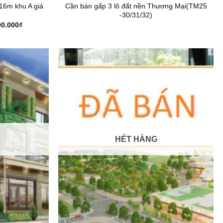
16m khu A giá
Cần bán gấp 3 lô đất nền Thương Mại(TM25
-30/31/32)
Giá
00.000
₫
hiện
tại
0.000₫.
là:
2.620.000.000₫.
HẾT HÀNG