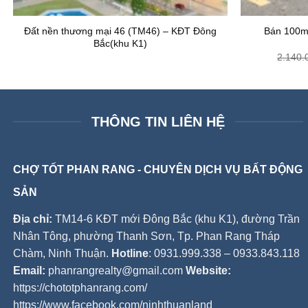
Đất nền thương mại 46 (TM46) – KĐT Đông
Bán 100m2
Bắc(khu K1)
2.140.
THÔNG TIN LIÊN HỆ
CHỢ TỐT PHAN RANG - CHUYÊN DỊCH VỤ BẤT ĐỘNG
SẢN
Địa chỉ:
TM14-6 KĐT mới Đông Bắc (khu K1), đường Trần
Nhân Tông, phường Thanh Sơn, Tp. Phan Rang Tháp
Chàm, Ninh Thuận.
Hotline
: 0931.999.338 – 0933.843.118
Email:
phanrangrealty@gmail.com
Website:
https://chototphanrang.com/
https://www.facebook.com/ninhthuanland