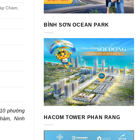
háp Chàm,
BÌNH SƠN OCEAN PARK
ố 10 phường
HACOM TOWER PHAN RANG
hàm, Ninh
 Văn Hải số lượng