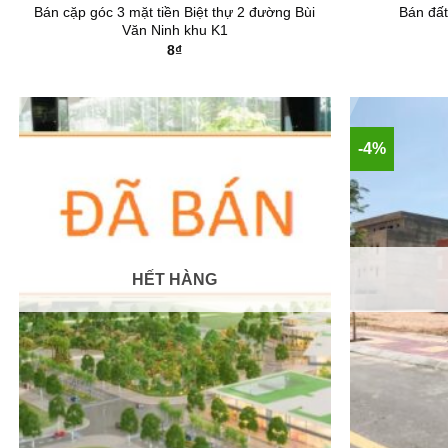
Bán cặp góc 3 mặt tiền Biệt thự 2 đường Bùi
Bán đất
Văn Ninh khu K1
8
₫
-4%
HẾT HÀNG