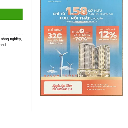
 nông nghiệp
,
land