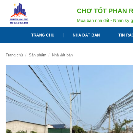
Bỏ
CHỢ TỐT PHAN R
qua
nội
Mua bán nhà đất - Nhận ký g
dung
TRANG CHỦ
NHÀ ĐẤT BÁN
TIN RA
Trang chủ
/
Sản phẩm
/
Nhà đất bán