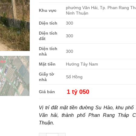
phường Văn Hải, Tp. Phan Rang T
Khu vực
Ninh Thuận
Diện tích
300
Diện tích
300
đất
Diện tích
300
nhà
Mặt tiền
Hướng Tây Nam
Giấy tờ
Sổ Hồng
nhà
1 tỷ 050
Giá bán
Vị trí đất mặt tiền đường Su Hào, khu ph
Văn hải, thành phố Phan Rang Tháp C
Thuận.
Cần bán 300m2 mặt tiền đường Su Hào phường