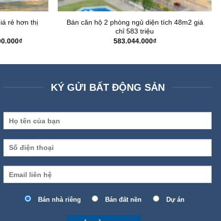
iá rẻ hơn thị
Bán căn hộ 2 phòng ngủ diện tích 48m2 giá
chỉ 583 triệu
Giá
00.000
₫
583.044.000
₫
hiện
tại
0.000₫.
là:
3.081.600.000₫.
KÝ GỬI BẤT ĐỘNG SẢN
Bán nhà riêng
Bán đất nền
Dự án