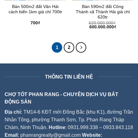
Bán 500m2 đất Văn Hải
Bán 590m2 đất Công
cách biển 1km giá chỉ 700tr
Thành xã Thành Hải giá chỉ
620tr
700
₫
620.000.000
₫
Giá
Giá
600.000.000
₫
gốc
hiện
là:
tại
620.000.000₫.
là:
600.000.00
1
2
THÔNG TIN LIÊN HỆ
CHỢ TỐT PHAN RANG - CHUYÊN DỊCH VỤ BẤT
ĐỘNG SẢN
Địa chỉ:
TM14-6 KĐT mới Đông Bắc (khu K1), đường Trần
Nhân Tông, phường Thanh Sơn, Tp. Phan Rang Tháp
Chàm, Ninh Thuận.
Hotline
: 0931.999.338 – 0933.843.118
Email:
phanrangrealty@gmail.com
Website: