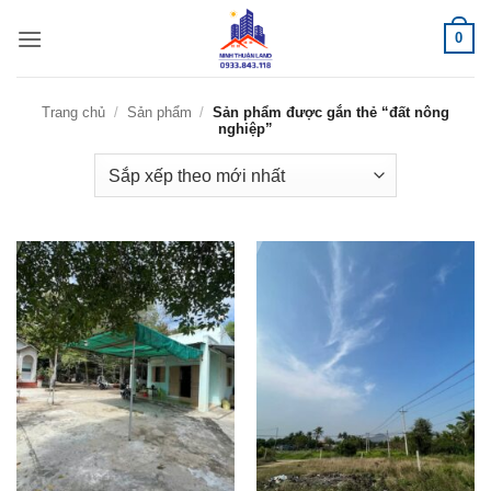
Bỏ
0
qua
nội
dung
Trang chủ
/
Sản phẩm
/
Sản phẩm được gắn thẻ “đất nông
nghiệp”