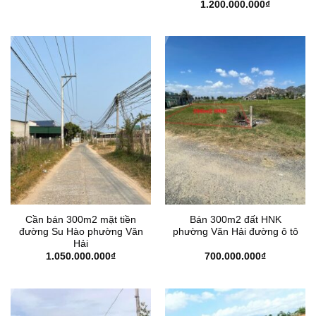
Giá
Giá
1.200.000.000
₫
gốc
hiện
là:
tại
1.400.000.000₫.
là:
1.200.000
Cần bán 300m2 mặt tiền
Bán 300m2 đất HNK
đường Su Hào phường Văn
phường Văn Hải đường ô tô
Hải
1.050.000.000
₫
700.000.000
₫