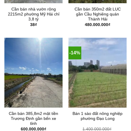
Cần bán nhà vườn rộng
Cần bán 350m2 đất LUC
2215m2 phường Mỹ Hải chỉ
gần Cầu Nghiêng quán
3,8 tỷ
Thành Hải
38
₫
480.000.000
₫
-14%
Cần bán 385,8m2 mặt tiền
Bán 1 sào đất nông nghiệp
Trương Định gần bến xe
phường Đạo Long
tỉnh
600.000.000
₫
1.400.000.000
₫