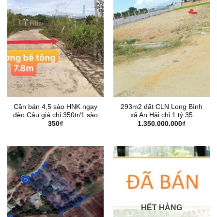
Cần bán 4,5 sào HNK ngay
293m2 đất CLN Long Bình
đèo Cậu giá chỉ 350tr/1 sào
xã An Hải chỉ 1 tỷ 35
350
₫
1.350.000.000
₫
HẾT HÀNG