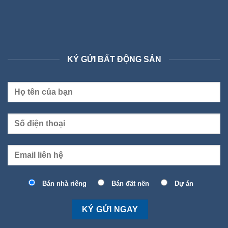
KÝ GỬI BẤT ĐỘNG SẢN
Bán nhà riêng
Bán đất nền
Dự án