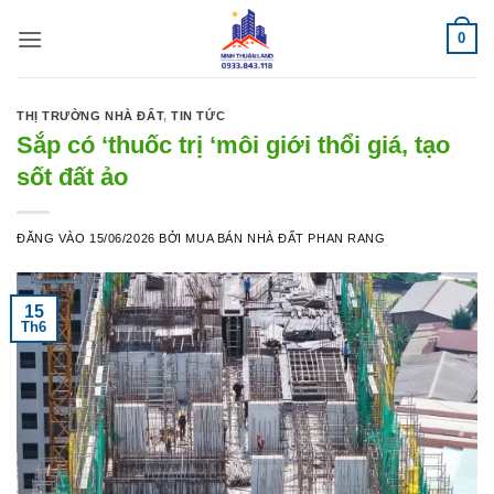
Bỏ
0
qua
nội
dung
THỊ TRƯỜNG NHÀ ĐẤT
,
TIN TỨC
Sắp có ‘thuốc trị ‘môi giới thổi giá, tạo
sốt đất ảo
ĐĂNG VÀO
15/06/2026
BỞI
MUA BÁN NHÀ ĐẤT PHAN RANG
15
Th6