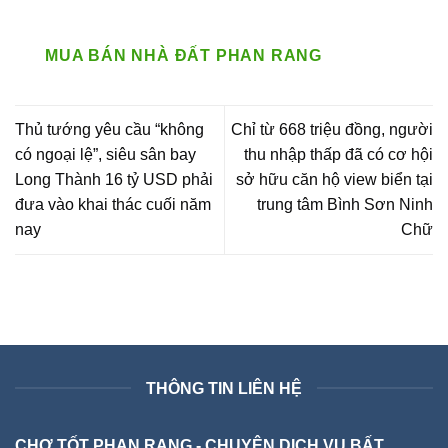
MUA BÁN NHÀ ĐẤT PHAN RANG
Thủ tướng yêu cầu “không
Chỉ từ 668 triệu đồng, người
có ngoại lệ”, siêu sân bay
thu nhập thấp đã có cơ hội
Long Thành 16 tỷ USD phải
sở hữu căn hộ view biển tại
đưa vào khai thác cuối năm
trung tâm Bình Sơn Ninh
nay
Chữ
THÔNG TIN LIÊN HỆ
CHỢ TỐT PHAN RANG - CHUYÊN DỊCH VỤ BẤT