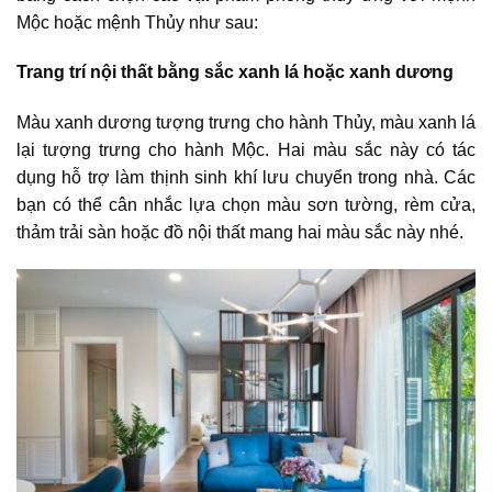
Mộc hoặc mệnh Thủy như sau:
Trang trí nội thất bằng sắc xanh lá hoặc xanh dương
Màu xanh dương tượng trưng cho hành Thủy, màu xanh lá
lại tượng trưng cho hành Mộc. Hai màu sắc này có tác
dụng hỗ trợ làm thịnh sinh khí lưu chuyển trong nhà. Các
bạn có thể cân nhắc lựa chọn màu sơn tường, rèm cửa,
thảm trải sàn hoặc đồ nội thất mang hai màu sắc này nhé.