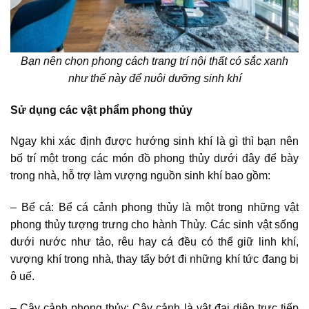
Bạn nên chọn phong cách trang trí nội thất có sắc xanh
như thế này để nuôi dưỡng sinh khí
Sử dụng các vật phẩm phong thủy
Ngay khi xác định được hướng sinh khí là gì thì bạn nên
bố trí một trong các món đồ phong thủy dưới đây để bày
trong nhà, hỗ trợ làm vượng nguồn sinh khí bao gồm:
– Bể cá: Bể cá cảnh phong thủy là một trong những vật
phong thủy tượng trưng cho hành Thủy. Các sinh vật sống
dưới nước như tảo, rêu hay cá đều có thể giữ linh khí,
vượng khí trong nhà, thay tẩy bớt đi những khí tức đang bị
ô uế.
– Cây cảnh phong thủy: Cây cảnh là vật đại diện trực tiếp