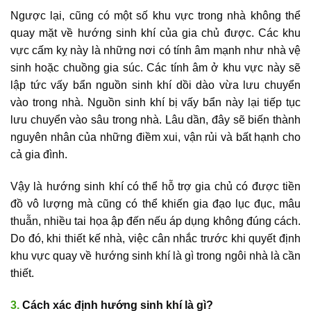
Ngược lại, cũng có một số khu vực trong nhà không thể
quay mặt về hướng sinh khí của gia chủ được. Các khu
vực cấm kỵ này là những nơi có tính âm mạnh như nhà vệ
sinh hoặc chuồng gia súc. Các tính âm ở khu vực này sẽ
lập tức vấy bẩn nguồn sinh khí dồi dào vừa lưu chuyển
vào trong nhà. Nguồn sinh khí bị vấy bẩn này lại tiếp tục
lưu chuyển vào sâu trong nhà. Lâu dần, đây sẽ biến thành
nguyên nhân của những điềm xui, vận rủi và bất hạnh cho
cả gia đình.
Vậy là hướng sinh khí có thể hỗ trợ gia chủ có được tiền
đồ vô lượng mà cũng có thể khiến gia đạo lục đục, mâu
thuẫn, nhiều tai họa ập đến nếu áp dụng không đúng cách.
Do đó, khi thiết kế nhà, việc cân nhắc trước khi quyết định
khu vực quay về hướng sinh khí là gì trong ngôi nhà là cần
thiết.
3.
Cách xác định hướng sinh khí là gì?