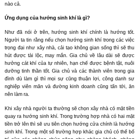
nào cả.
Ứng dụng của hướng sinh khí là gì?
Như đã nói ở trên, hướng sinh khí chính là hướng tốt.
Người ta tin rằng nếu chọn hướng sinh khí trong các việc
trọng đại như xây nhà, cải tạo không gian sống thì sẽ thu
hút được tài lộc, may mắn. Gia chủ về lâu dài sẽ được
hưởng cát khí của tự nhiên, hạn chế được bệnh tật, nuôi
dưỡng tinh thần tốt. Gia chủ và các thành viên trong gia
đình dù làm gì thì mọi sự cũng thuận lợi, công danh sự
nghiệp viên mãn và đường kinh doanh cũng tấn tới, ăn
nên làm ra.
Khi xây nhà người ta thường sẽ chọn xây nhà có mặt tiền
quay ra hướng sinh khí. Trong trường hợp nhà có hai mặt
tiền trở lên thì sẽ ưu tiên chọn hướng cửa chính là hướng
sinh khí. Trong một số trường hợp khác gia chủ có thể bố