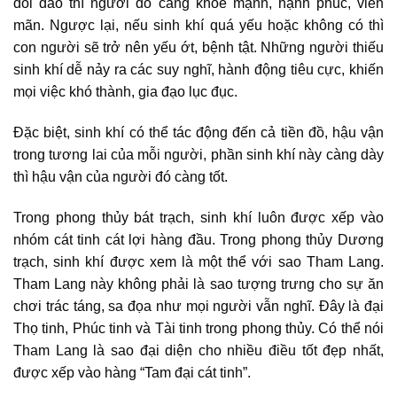
dồi dào thì người đó càng khỏe mạnh, hạnh phúc, viên
mãn. Ngược lại, nếu sinh khí quá yếu hoặc không có thì
con người sẽ trở nên yếu ớt, bệnh tật. Những người thiếu
sinh khí dễ nảy ra các suy nghĩ, hành động tiêu cực, khiến
mọi việc khó thành, gia đạo lục đục.
Đặc biệt, sinh khí có thể tác động đến cả tiền đồ, hậu vận
trong tương lai của mỗi người, phần sinh khí này càng dày
thì hậu vận của người đó càng tốt.
Trong phong thủy bát trạch, sinh khí luôn được xếp vào
nhóm cát tinh cát lợi hàng đầu. Trong phong thủy Dương
trạch, sinh khí được xem là một thể với sao Tham Lang.
Tham Lang này không phải là sao tượng trưng cho sự ăn
chơi trác táng, sa đọa như mọi người vẫn nghĩ. Đây là đại
Thọ tinh, Phúc tinh và Tài tinh trong phong thủy. Có thể nói
Tham Lang là sao đại diện cho nhiều điều tốt đẹp nhất,
được xếp vào hàng “Tam đại cát tinh”.