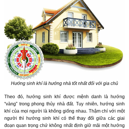
Hướng sinh khí là hướng nhà tốt nhất đối với gia chủ
Theo đó, hướng sinh khí được mệnh danh là hướng
“vàng” trong phong thủy nhà đất. Tuy nhiên, hướng sinh
khí của mọi người là không giống nhau. Thậm chí với một
người thì hướng sinh khí có thể thay đổi giữa các giai
đoạn quan trọng chứ không nhất định giữ mãi một hướng