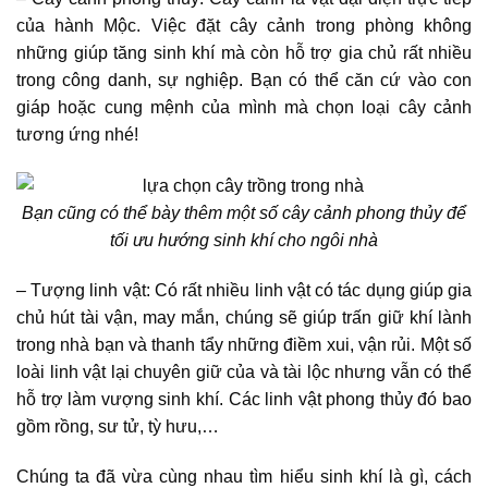
của hành Mộc. Việc đặt cây cảnh trong phòng không
những giúp tăng sinh khí mà còn hỗ trợ gia chủ rất nhiều
trong công danh, sự nghiệp. Bạn có thể căn cứ vào con
giáp hoặc cung mệnh của mình mà chọn loại cây cảnh
tương ứng nhé!
Bạn cũng có thể bày thêm một số cây cảnh phong thủy để
tối ưu hướng sinh khí cho ngôi nhà
– Tượng linh vật: Có rất nhiều linh vật có tác dụng giúp gia
chủ hút tài vận, may mắn, chúng sẽ giúp trấn giữ khí lành
trong nhà bạn và thanh tẩy những điềm xui, vận rủi. Một số
loài linh vật lại chuyên giữ của và tài lộc nhưng vẫn có thể
hỗ trợ làm vượng sinh khí. Các linh vật phong thủy đó bao
gồm rồng, sư tử, tỳ hưu,…
Chúng ta đã vừa cùng nhau tìm hiểu sinh khí là gì, cách