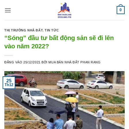
Bỏ
0
qua
nội
dung
THỊ TRƯỜNG NHÀ ĐẤT
,
TIN TỨC
“Sóng” đầu tư bất động sản sẽ đi lên
vào năm 2022?
ĐĂNG VÀO
25/12/2021
BỞI
MUA BÁN NHÀ ĐẤT PHAN RANG
25
Th12