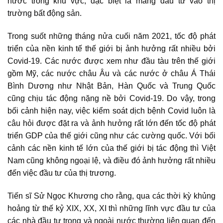
nước trong khu vực, đặc biệt là mảng đầu tư vào
thị
trường bất động sản.
Trong suốt những tháng nửa cuối năm 2021, tốc độ phát
triển của nền kinh tế thế giới bị ảnh hưởng rất nhiều bởi
Covid-19. Các nước được xem như đầu tàu trên thế giới
gồm Mỹ, các nước châu Âu và các nước ở châu Á Thái
Bình Dương như Nhật Bản, Hàn Quốc và Trung Quốc
cũng chịu tác động nặng nề bởi Covid-19. Do vậy, trong
bối cảnh hiện nay, việc kiểm soát dịch bệnh Covid luôn là
câu hỏi được đặt ra và ảnh hưởng rất lớn đến tốc độ phát
triển GDP của thế giới cũng như các cường quốc. Với bối
cảnh các nền kinh tế lớn của thế giới bị tác động thì Việt
Nam cũng không ngoại lệ, và điều đó ảnh hưởng rất nhiều
đến việc đầu tư của thị trương.
Tiến sĩ Sử Ngọc Khương cho rằng, qua các thời kỳ khủng
hoảng từ thế kỷ XIX, XX, XI thì những lĩnh vực đầu tư của
các nhà đầu tư trong và ngoài nước thường liên quan đến