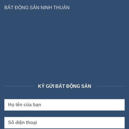
BẤT ĐỘNG SẢN NINH THUẬN
KÝ GỬI BẤT ĐỘNG SẢN