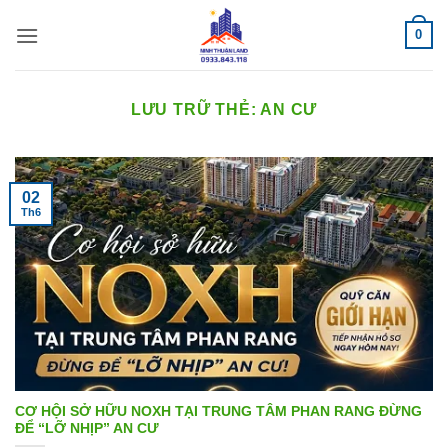
Bỏ
0
qua
nội
dung
LƯU TRỮ THẺ:
AN CƯ
02
Th6
CƠ HỘI SỞ HỮU NOXH TẠI TRUNG TÂM PHAN RANG ĐỪNG
ĐỂ “LỠ NHỊP” AN CƯ