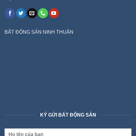
BẤT ĐỘNG SẢN NINH THUẬN
KÝ GỬI BẤT ĐỘNG SẢN