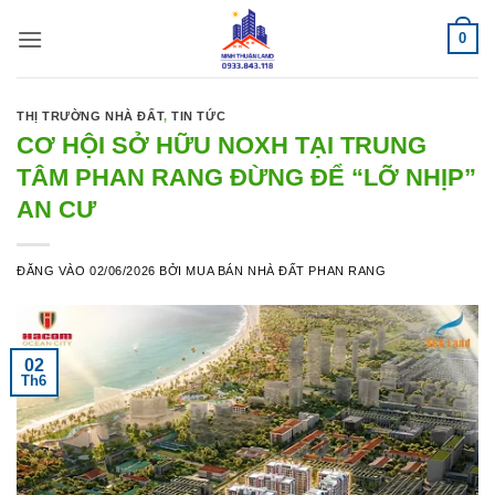
Bỏ
0
qua
nội
dung
THỊ TRƯỜNG NHÀ ĐẤT
,
TIN TỨC
CƠ HỘI SỞ HỮU NOXH TẠI TRUNG
TÂM PHAN RANG ĐỪNG ĐỂ “LỠ NHỊP”
AN CƯ
ĐĂNG VÀO
02/06/2026
BỞI
MUA BÁN NHÀ ĐẤT PHAN RANG
02
Th6