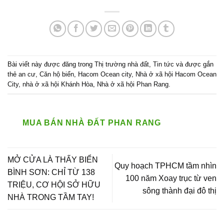
Bài viết này được đăng trong
Thị trường nhà đất
,
Tin tức
và được gắn
thẻ
an cư
,
Căn hộ biển
,
Hacom Ocean city
,
Nhà ở xã hội Hacom Ocean
City
,
nhà ở xã hội Khánh Hòa
,
Nhà ở xã hội Phan Rang
.
MUA BÁN NHÀ ĐẤT PHAN RANG
MỞ CỬA LÀ THẤY BIỂN
Quy hoạch TPHCM tầm nhìn
BÌNH SƠN: CHỈ TỪ 138
100 năm Xoay trục từ ven
TRIỆU, CƠ HỘI SỞ HỮU
sông thành đại đô thị
NHÀ TRONG TẦM TAY!