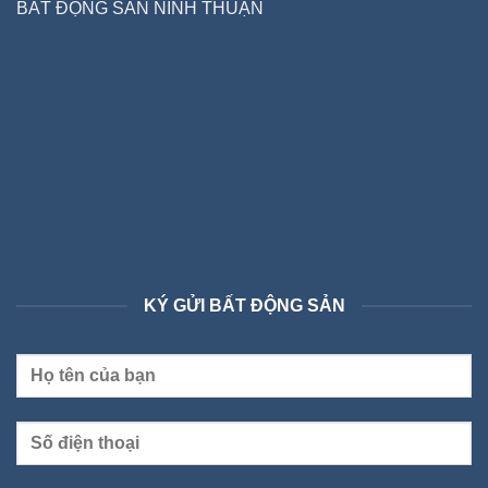
BẤT ĐỘNG SẢN NINH THUẬN
KÝ GỬI BẤT ĐỘNG SẢN