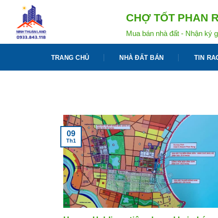
Bỏ
CHỢ TỐT PHAN R
qua
nội
Mua bán nhà đất - Nhận ký g
dung
TRANG CHỦ
NHÀ ĐẤT BÁN
TIN RA
09
Th1