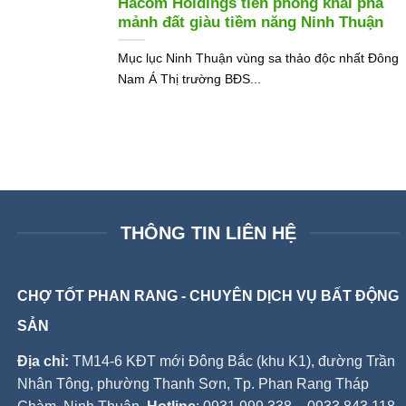
Hacom Holdings tiên phong khai phá
mảnh đất giàu tiềm năng Ninh Thuận
Mục lục Ninh Thuận vùng sa thảo độc nhất Đông
Nam Á Thị trường BĐS...
THÔNG TIN LIÊN HỆ
CHỢ TỐT PHAN RANG - CHUYÊN DỊCH VỤ BẤT ĐỘNG
SẢN
Địa chỉ:
TM14-6 KĐT mới Đông Bắc (khu K1), đường Trần
Nhân Tông, phường Thanh Sơn, Tp. Phan Rang Tháp