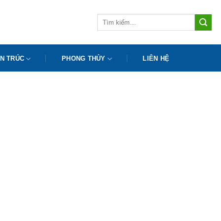
Tìm
kiếm:
N TRÚC
PHONG THỦY
LIÊN HỆ