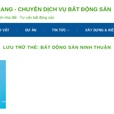
ANG - CHUYÊN DỊCH VỤ BẤT ĐỘNG SẢN
ởi nhà đất - Tư vấn bất động sản
O VẶT
DỰ ÁN
TIN TỨC
XÂY DỰNG & KIẾ
LƯU TRỮ THẺ:
BẤT DỘNG SẢN NINH THUẬN