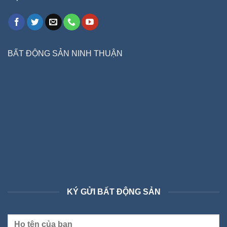
BẤT ĐỘNG SẢN NINH THUẬN
KÝ GỬI BẤT ĐỘNG SẢN