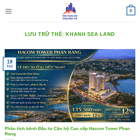
Bỏ
0
qua
nội
dung
LƯU TRỮ THẺ:
KHANH SEA LAND
19
Th1
Phân tích kênh Đầu tư Căn hộ Cao cấp Hacom Tower Phan
Rang