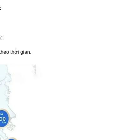
:
ực
theo thời gian.