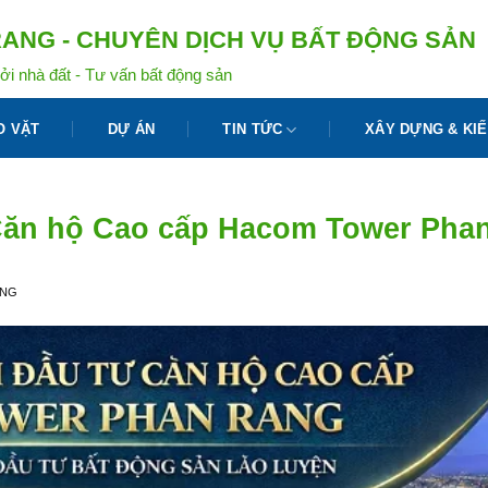
ANG - CHUYÊN DỊCH VỤ BẤT ĐỘNG SẢN
ởi nhà đất - Tư vấn bất động sản
O VẶT
DỰ ÁN
TIN TỨC
XÂY DỰNG & KIẾ
 Căn hộ Cao cấp Hacom Tower Pha
ANG