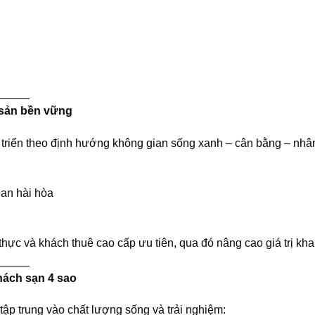
_____
g sản bền vững
triển theo định hướng không gian sống xanh – cân bằng – nhân
uan hài hòa
n
ực và khách thuê cao cấp ưu tiên, qua đó nâng cao giá trị khai
_____
khách sạn 4 sao
p trung vào chất lượng sống và trải nghiệm: