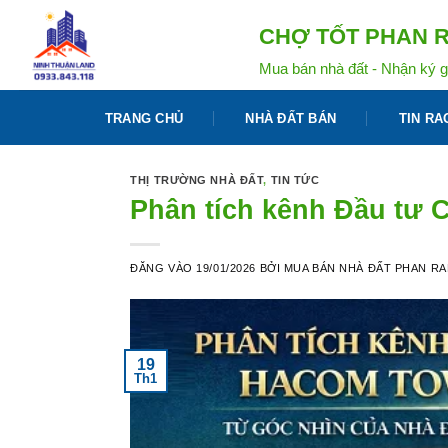
Bỏ
CHỢ TỐT PHAN R
qua
nội
Mua bán nhà đất - Nhận ký g
dung
TRANG CHỦ
NHÀ ĐẤT BÁN
TIN RA
THỊ TRƯỜNG NHÀ ĐẤT
,
TIN TỨC
Phân tích kênh Đầu tư
ĐĂNG VÀO
19/01/2026
BỞI
MUA BÁN NHÀ ĐẤT PHAN R
19
Th1