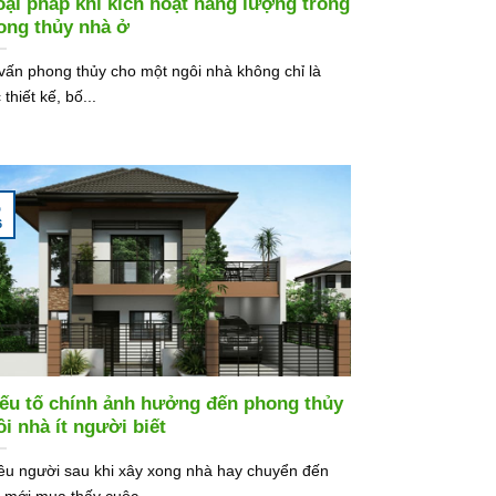
loại pháp khí kích hoạt năng lượng trong
ong thủy nhà ở
vấn phong thủy cho một ngôi nhà không chỉ là
 thiết kế, bố...
5
6
yếu tố chính ảnh hưởng đến phong thủy
ôi nhà ít người biết
ều người sau khi xây xong nhà hay chuyển đến
 mới mua thấy cuộc...