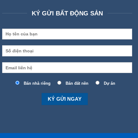
KÝ GỬI BẤT ĐỘNG SẢN
Bán nhà riêng
Bán đất nền
Dự án