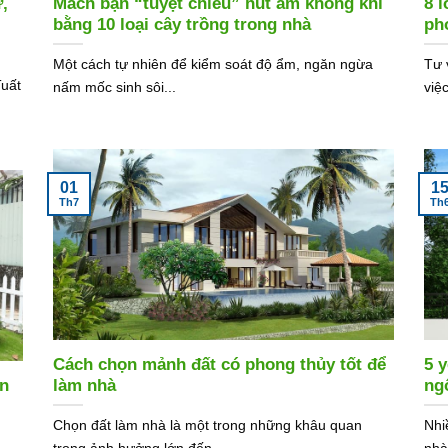
,
Mách bạn “tuyệt chiêu” hút ẩm không khí
8 
bằng 10 loại cây trồng trong nhà
ph
Một cách tự nhiên để kiểm soát độ ẩm, ngăn ngừa
Tư 
Tuất
nấm mốc sinh sôi...
việc
01
1
Th7
Th
Cách chọn mảnh đất có phong thủy tốt để
5 
ờn
làm nhà
ng
Chọn đất làm nhà là một trong những khâu quan
Nhi
trọng ảnh hưởng lớn đến...
nhà