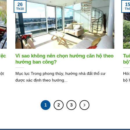
26
1
Th10
Th
iệc
Vì sao không nên chọn hướng căn hộ theo
Tu
hướng ban công?
bộ
ột
Mục lục Trong phong thủy, hướng nhà đất thổ cư
Hỏi
được xác định theo hướng...
bộ 
1
2
3