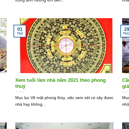
01
2
Th2
Th1
Xem tuổi làm nhà năm 2021 theo phong
Cầ
thuỷ
gi
Mục lục Về mặt phong thủy, việc xem xét có xây được
Mục
nhà hay không...
nhữ