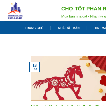
Bỏ
CHỢ TỐT PHAN R
qua
nội
Mua bán nhà đất - Nhận ký g
dung
TRANG CHỦ
NHÀ ĐẤT BÁN
TIN RA
18
Th2