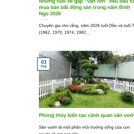
Những tuổi sẽ gặp “vận lớn” nếu đầu tư
mua bán bất động sản trong năm Bính
Ngọ 2026
Chuyên gia cho rằng, năm 2026 tuổi Dần và tuổi 
(1962, 1970, 1974, 1982,...
03
Th6
Phong thủy kiến tạo cảnh quan sân vư
Sân vườn là một phần môi trường sống của con
người, là nơi nạp khí...