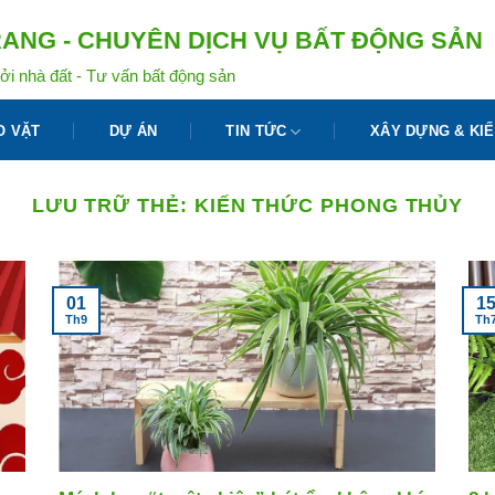
ANG - CHUYÊN DỊCH VỤ BẤT ĐỘNG SẢN
ởi nhà đất - Tư vấn bất động sản
O VẶT
DỰ ÁN
TIN TỨC
XÂY DỰNG & KIẾ
LƯU TRỮ THẺ:
KIẾN THỨC PHONG THỦY
01
1
Th9
Th