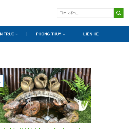
Tìm
kiếm:
N TRÚC
PHONG THỦY
LIÊN HỆ
5
7