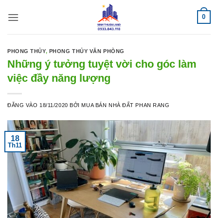
Bỏ
0
qua
nội
dung
PHONG THỦY
,
PHONG THỦY VĂN PHÒNG
Những ý tưởng tuyệt vời cho góc làm
việc đầy năng lượng
ĐĂNG VÀO
18/11/2020
BỞI
MUA BÁN NHÀ ĐẤT PHAN RANG
18
Th11