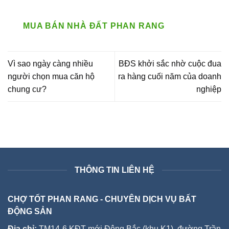
MUA BÁN NHÀ ĐẤT PHAN RANG
Vì sao ngày càng nhiều
BĐS khởi sắc nhờ cuộc đua
người chọn mua căn hộ
ra hàng cuối năm của doanh
chung cư?
nghiệp
THÔNG TIN LIÊN HỆ
CHỢ TỐT PHAN RANG - CHUYÊN DỊCH VỤ BẤT
ĐỘNG SẢN
Địa chỉ:
TM14-6 KĐT mới Đông Bắc (khu K1), đường Trần