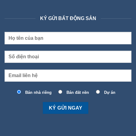
KÝ GỬI BẤT ĐỘNG SẢN
Bán nhà riêng
Bán đất nền
Dự án