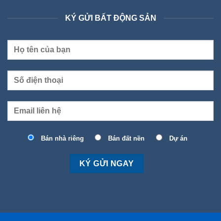
KÝ GỬI BẤT ĐỘNG SẢN
Bán nhà riêng
Bán đất nền
Dự án