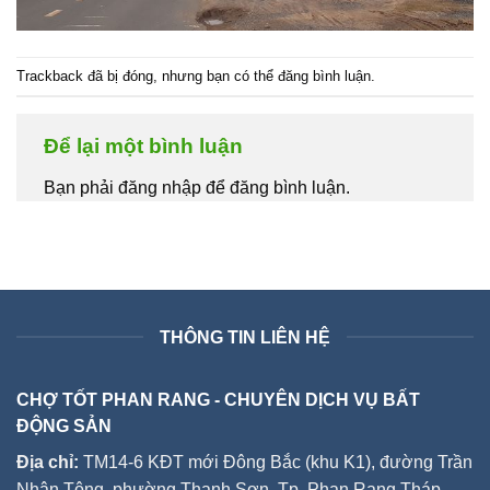
Trackback đã bị đóng, nhưng bạn có thể
đăng bình luận
.
Để lại một bình luận
Bạn phải đăng nhập để đăng bình luận.
THÔNG TIN LIÊN HỆ
CHỢ TỐT PHAN RANG - CHUYÊN DỊCH VỤ BẤT
ĐỘNG SẢN
Địa chỉ:
TM14-6 KĐT mới Đông Bắc (khu K1), đường Trần
Nhân Tông, phường Thanh Sơn, Tp. Phan Rang Tháp