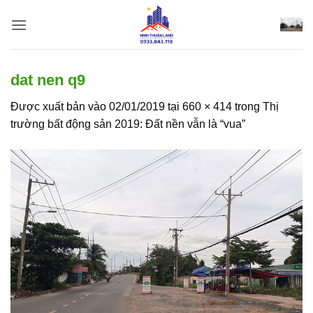
Bỏ
qua
nội
dung
dat nen q9
Được xuất bản vào
02/01/2019
tại
660 × 414
trong
Thị
trường bất động sản 2019: Đất nền vẫn là “vua”