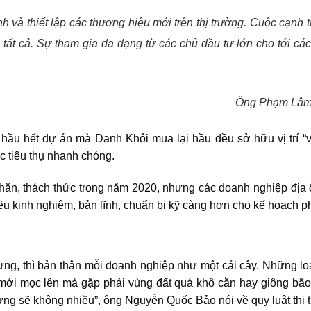
 và thiết lập các thương hiệu mới trên thị trường. Cuộc cạnh t
ất cả. Sự tham gia đa dạng từ các chủ đầu tư lớn cho tới các 
Ông Phạm Lâm,
 hầu hết dự án mà Danh Khôi mua lại hầu đều sở hữu vị trí “và
 tiêu thụ nhanh chóng.
khăn, thách thức trong năm 2020, nhưng các doanh nghiệp địa ốc
u kinh nghiệm, bản lĩnh, chuẩn bị kỹ càng hơn cho kế hoạch phá
ừng, thì bản thân mỗi doanh nghiệp như một cái cây. Những l
 mới mọc lên mà gặp phải vùng đất quá khô cằn hay giông bão, 
nhưng sẽ không nhiều”, ông Nguyễn Quốc Bảo nói về quy luật thị