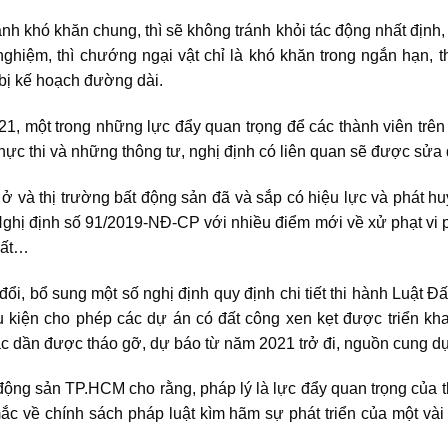
nh khó khăn chung, thì sẽ không tránh khỏi tác động nhất định
nghiệm, thì chướng ngại vật chỉ là khó khăn trong ngắn hạn, 
bị kế hoạch đường dài.
 một trong những lực đẩy quan trọng để các thành viên trên t
hực thi và những thông tư, nghị định có liên quan sẽ được sửa đ
 ở và thị trường bất động sản đã và sắp có hiệu lực và phát 
ghị định số 91/2019-NĐ-CP với nhiều điểm mới về xử phạt vi ph
đất…
i, bổ sung một số nghị định quy định chi tiết thi hành Luật 
ều kiện cho phép các dự án có đất công xen kẹt được triển kha
 dần được tháo gỡ, dự báo từ năm 2021 trở đi, nguồn cung dự
ộng sản TP.HCM cho rằng, pháp lý là lực đẩy quan trọng của
t
mắc về chính sách pháp luật kìm hãm sự phát triển của một và