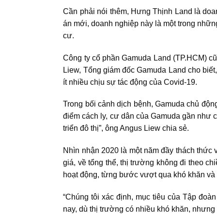
Cần phải nói thêm, Hưng Thịnh Land là doa
án mới, doanh nghiệp này là một trong nhữn
cư.
Công ty cổ phần Gamuda Land (TP.HCM) cũng
Liew, Tổng giám đốc Gamuda Land cho biết, 
ít nhiều chịu sự tác động của Covid-19.
Trong bối cảnh dịch bệnh, Gamuda chủ động h
điểm cách ly, cư dân của Gamuda gần như có 
triển đô thị”, ông Angus Liew chia sẻ.
Nhìn nhận 2020 là một năm đầy thách thức 
giá, về tổng thể, thị trường không đi theo c
hoạt động, từng bước vượt qua khó khăn và
“Chúng tôi xác định, mục tiêu của Tập đoàn
nay, dù thị trường có nhiều khó khăn, nhưng 