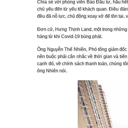
Chia sẻ với phóng viên Báo Đầu tư, hầu hết
chủ yếu đến từ yếu tố khách quan. Điều đán
đều đã nỗ lực, chủ động xoay xở để tồn tại, 
Đơn cử, Hưng Thịnh Land, một trong những d
hàng từ khi Covid-19 bùng phát.
Ông Nguyễn Thế Nhiên, Phó tổng giám đốc H
nên buộc phải cân nhắc về thời gian và ti
cạnh đó, về chính sách thanh toán, chúng tô
ông Nhiên nói.