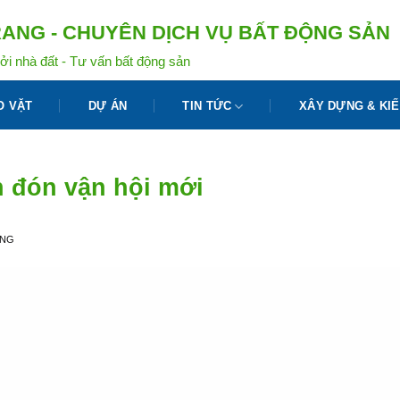
ANG - CHUYÊN DỊCH VỤ BẤT ĐỘNG SẢN
ởi nhà đất - Tư vấn bất động sản
O VẶT
DỰ ÁN
TIN TỨC
XÂY DỰNG & KIẾ
n đón vận hội mới
ANG