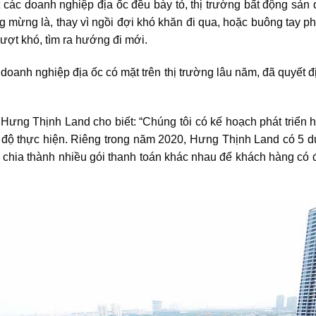
 các doanh nghiệp địa ốc đều bày tỏ,
thị trường bất động sản
đ
g mừng là, thay vì ngồi đợi khó khăn đi qua, hoặc buông tay p
vượt khó, tìm ra hướng đi mới.
oanh nghiệp địa ốc có mặt trên thị trường lâu năm, đã quyết 
ưng Thịnh Land cho biết: “Chúng tôi có kế hoạch phát triển h
ến độ thực hiện. Riêng trong năm 2020, Hưng Thịnh Land có 5 
i chia thành nhiều gói thanh toán khác nhau để khách hàng có