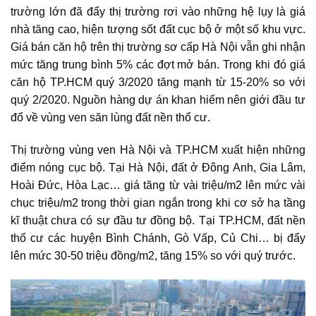
trường lớn đã đẩy thị trường rơi vào những hệ lụy là giá
nhà tăng cao, hiện tượng sốt đất cục bộ ở một số khu vực.
Giá bán căn hộ trên thị trường sơ cấp Hà Nội vẫn ghi nhận
mức tăng trung bình 5% các đợt mở bán. Trong khi đó giá
căn hộ TP.HCM quý 3/2020 tăng mạnh từ 15-20% so với
quý 2/2020. Nguồn hàng dự án khan hiếm nên giới đầu tư
đổ về vùng ven săn lùng đất nền thổ cư.
Thị trường vùng ven Hà Nội và TP.HCM xuất hiện những
điểm nóng cục bộ. Tại Hà Nội, đất ở Đông Anh, Gia Lâm,
Hoài Đức, Hòa Lạc… giá tăng từ vài triệu/m2 lên mức vài
chục triệu/m2 trong thời gian ngắn trong khi cơ sở hạ tầng
kĩ thuật chưa có sự đầu tư đồng bộ. Tại TP.HCM, đất nền
thổ cư các huyện Bình Chánh, Gò Vấp, Củ Chi… bị đẩy
lên mức 30-50 triệu đồng/m2, tăng 15% so với quý trước.