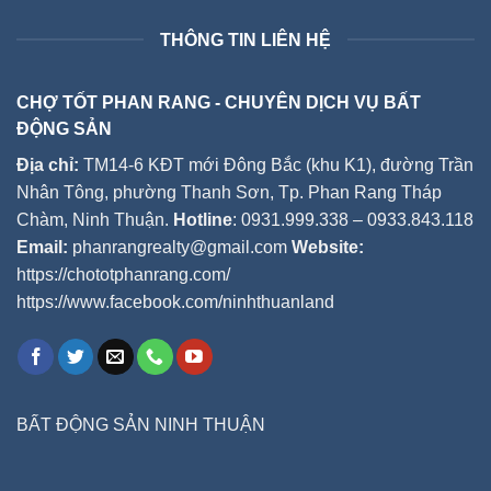
THÔNG TIN LIÊN HỆ
CHỢ TỐT PHAN RANG - CHUYÊN DỊCH VỤ BẤT
ĐỘNG SẢN
Địa chỉ:
TM14-6 KĐT mới Đông Bắc (khu K1), đường Trần
Nhân Tông, phường Thanh Sơn, Tp. Phan Rang Tháp
Chàm, Ninh Thuận.
Hotline
: 0931.999.338 – 0933.843.118
Email:
phanrangrealty@gmail.com
Website:
https://chototphanrang.com/
https://www.facebook.com/ninhthuanland
BẤT ĐỘNG SẢN NINH THUẬN