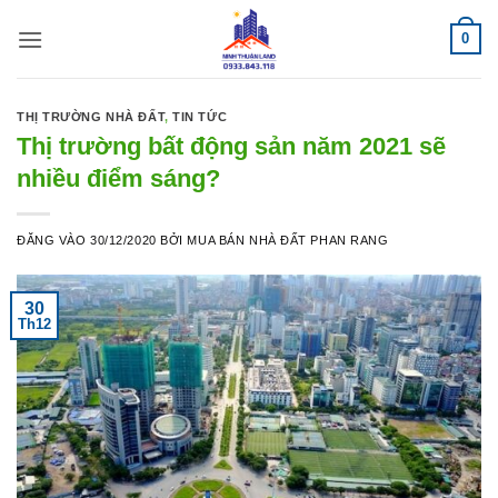
Bỏ
0
qua
nội
dung
THỊ TRƯỜNG NHÀ ĐẤT
,
TIN TỨC
Thị trường bất động sản năm 2021 sẽ
nhiều điểm sáng?
ĐĂNG VÀO
30/12/2020
BỞI
MUA BÁN NHÀ ĐẤT PHAN RANG
30
Th12