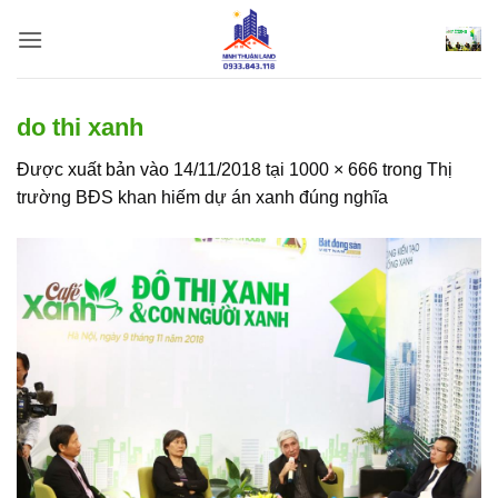
Bỏ
qua
nội
dung
do thi xanh
Được xuất bản vào
14/11/2018
tại
1000 × 666
trong
Thị
trường BĐS khan hiếm dự án xanh đúng nghĩa