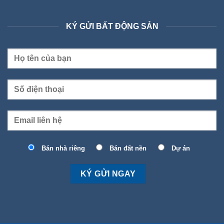
KÝ GỬI BẤT ĐỘNG SẢN
Bán nhà riêng
Bán đất nền
Dự án