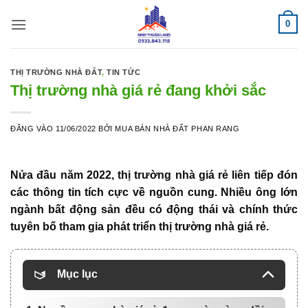
Bỏ
0
qua
nội
dung
THỊ TRƯỜNG NHÀ ĐẤT
,
TIN TỨC
Thị trường nhà giá rẻ đang khởi sắc
ĐĂNG VÀO
11/06/2022
BỞI
MUA BÁN NHÀ ĐẤT PHAN RANG
Nửa đầu năm 2022,
thị trường nhà giá rẻ
liên tiếp đón
các thông tin tích cực về nguồn cung. Nhiều ông lớn
ngành bất động sản đều có động thái và chính thức
tuyên bố tham gia phát triển thị trường nhà giá rẻ.
Mục lục