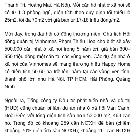
Thanh Trì, Hoàng Mai, Hà Nội). Mỗi căn hộ nhà ở xã hội sẽ
có từ 1-3 phòng ngủ, diện tích theo quy định tối thiểu là
25m2, tối đa 70m2 với giá bán từ 17-18 triệu đồng/m2.
Mới đây, trong đại hội cổ đông thường niên, Chủ tịch Hội
đồng quản trị Vinhomes Phạm Thiếu Hoa cho biết sẽ xây
500.000 căn nhà ở xã hội trong 5 năm tới, giá bán 300–
950 triệu đồng một căn tại các vùng ven. Các dự án nhà ở
xã hội của Vinhomes sẽ mang thương hiệu Happy Home
có diện tích 50-60 ha trở lên, nằm tại các vùng ven tỉnh,
thành phố lớn như Hà Nội, TP HCM, Hải Phòng, Quảng
Ninh..
Ngoài ra, Tổng công ty Đầu tư phát triển nhà và đô thị
(HUD) cũng chuẩn bị làm dự án nhà ở xã hội Vân Canh,
Hoài Đức với tổng diện tích sàn hơn 53.000 m2, 463 căn
hộ. Trong đó có khoảng 259 căn NƠXH để bán (chiếm
khoảng 70% diện tích sàn NƠXH); khoảng 111 căn NƠXH