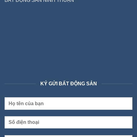
BẤT ĐỘNG SẢN NINH THUẬN
KÝ GỬI BẤT ĐỘNG SẢN