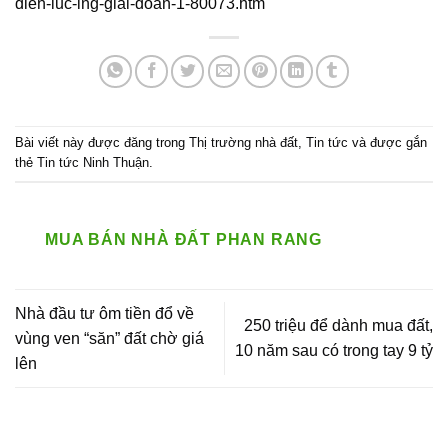
dien-luc-lng-giai-doan-1-80073.htm
Bài viết này được đăng trong
Thị trường nhà đất
,
Tin tức
và được gắn
thẻ
Tin tức Ninh Thuận
.
MUA BÁN NHÀ ĐẤT PHAN RANG
Nhà đầu tư ôm tiền đổ về
250 triệu để dành mua đất,
vùng ven “săn” đất chờ giá
10 năm sau có trong tay 9 tỷ
lên