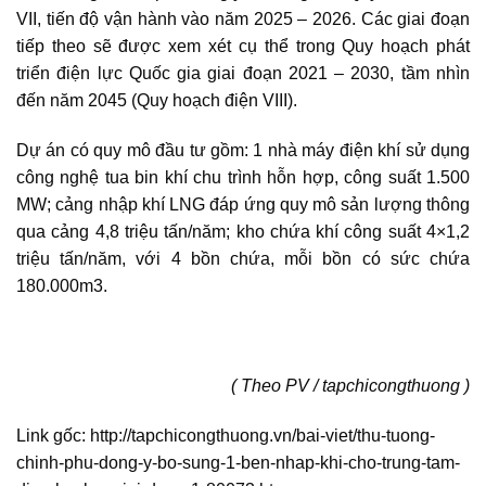
VII, tiến độ vận hành vào năm 2025 – 2026. Các giai đoạn
tiếp theo sẽ được xem xét cụ thể trong Quy hoạch phát
triển điện lực Quốc gia giai đoạn 2021 – 2030, tầm nhìn
đến năm 2045 (Quy hoạch điện VIII).
Dự án có quy mô đầu tư gồm: 1 nhà máy điện khí sử dụng
công nghệ tua bin khí chu trình hỗn hợp, công suất 1.500
MW; cảng nhập khí LNG đáp ứng quy mô sản lượng thông
qua cảng 4,8 triệu tấn/năm; kho chứa khí công suất 4×1,2
triệu tấn/năm, với 4 bồn chứa, mỗi bồn có sức chứa
180.000m3.
( Theo PV / tapchicongthuong )
Link gốc: http://tapchicongthuong.vn/bai-viet/thu-tuong-
chinh-phu-dong-y-bo-sung-1-ben-nhap-khi-cho-trung-tam-