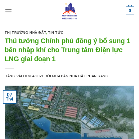
Bỏ
0
qua
nội
dung
THỊ TRƯỜNG NHÀ ĐẤT
,
TIN TỨC
Thủ tướng Chính phủ đồng ý bổ sung 1
bến nhập khí cho Trung tâm Điện lực
LNG giai đoạn 1
ĐĂNG VÀO
07/04/2021
BỞI
MUA BÁN NHÀ ĐẤT PHAN RANG
07
Th4