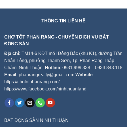
THÔNG TIN LIÊN HỆ
CHỢ TỐT PHAN RANG - CHUYÊN DỊCH VỤ BẤT
ĐỘNG SẢN
Địa chỉ:
TM14-6 KĐT mới Đông Bắc (khu K1), đường Trần
Nhân Tông, phường Thanh Sơn, Tp. Phan Rang Tháp
Chàm, Ninh Thuận.
Hotline
: 0931.999.338 – 0933.843.118
Email:
phanrangrealty@gmail.com
Website:
https://chototphanrang.com/
https://www.facebook.com/ninhthuanland
BẤT ĐỘNG SẢN NINH THUẬN