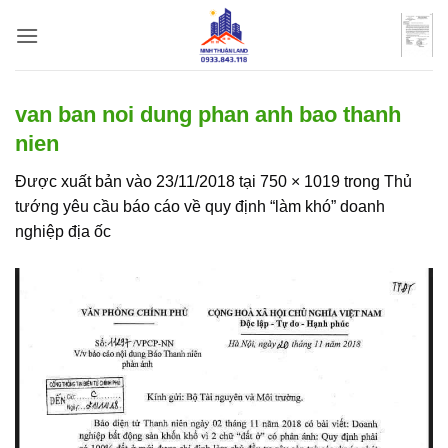
Bỏ
qua
nội
dung
van ban noi dung phan anh bao thanh
nien
Được xuất bản vào
23/11/2018
tại
750 × 1019
trong
Thủ
tướng yêu cầu báo cáo về quy định “làm khó” doanh
nghiệp địa ốc