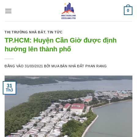
Bỏ
0
qua
nội
dung
THỊ TRƯỜNG NHÀ ĐẤT
,
TIN TỨC
TP.HCM: Huyện Cần Giờ được định
hướng lên thành phố
ĐĂNG VÀO
31/03/2021
BỞI
MUA BÁN NHÀ ĐẤT PHAN RANG
31
Th3