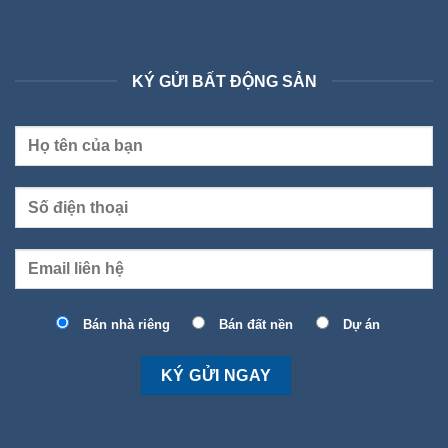
KÝ GỬI BẤT ĐỘNG SẢN
Bán nhà riêng
Bán đất nền
Dự án