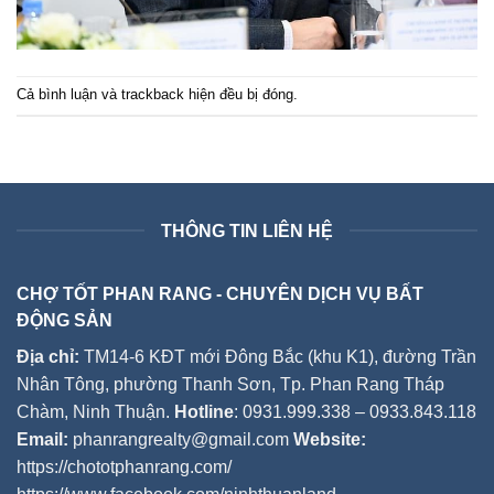
Cả bình luận và trackback hiện đều bị đóng.
THÔNG TIN LIÊN HỆ
CHỢ TỐT PHAN RANG - CHUYÊN DỊCH VỤ BẤT
ĐỘNG SẢN
Địa chỉ:
TM14-6 KĐT mới Đông Bắc (khu K1), đường Trần
Nhân Tông, phường Thanh Sơn, Tp. Phan Rang Tháp
Chàm, Ninh Thuận.
Hotline
: 0931.999.338 – 0933.843.118
Email:
phanrangrealty@gmail.com
Website:
https://chototphanrang.com/